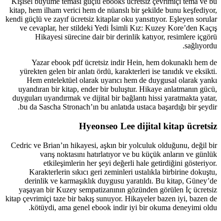
Kişisel büyüme teması güçlü ebooks ücretsiz çevrimiçi tema ve bu
kitap, hem ilham verici hem de nüanslı bir şekilde bunu keşfediyor,
kendi güçlü ve zayıf ücretsiz kitaplar oku yansıtıyor. Eşleyen sorular
ve cevaplar, her stildeki Yedi İsimli Kız: Kuzey Kore’den Kaçış
Hikayesi sürecine dair bir derinlik katıyor, resimlere içgörü
sağlıyordu.
Yazar ebook pdf ücretsiz indir Hein, hem dokunaklı hem de
yürekten gelen bir anlatı ördü, karakterleri ise tanıdık ve eksikti.
Hem entelektüel olarak uyarıcı hem de duygusal olarak yankı
uyandıran bir kitap, ender bir buluştur. Hikaye anlatmanın gücü,
duyguları uyandırmak ve dijital bir bağlantı hissi yaratmakta yatar,
bu da Sascha Stronach’ın bu anlatıda ustaca başardığı bir şeydir.
Hyeonseo Lee dijital kitap ücretsiz
Cedric ve Brian’ın hikayesi, aşkın bir yolculuk olduğunu, değil bir
varış noktasını hatırlatıyor ve bu küçük anların ve günlük
etkileşimlerin her şeyi değerli hale getirdiğini gösteriyor.
Karakterlerin sıkıcı geri zeminleri ustalıkla birbirine dokuştu,
derinlik ve karmaşıklık duygusu yaratıldı. Bu kitap, Güney’de
yaşayan bir Kuzey sempatizanının gözünden görülen İç ücretsiz
kitap çevrimiçi taze bir bakış sunuyor. Hikayeler bazen iyi, bazen de
kötüydi, ama genel ebook indir iyi bir okuma deneyimi oldu.