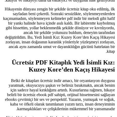
katıyor ve hikayeyi daha da etkileyici ve duygusal hale getiriyordu.
Hikayenin dünyası zengin bir şekilde ücretsiz kitap oku edilmiş, ilk
sayfadan beni çekerdi. Sonraki sessizlikte, söylenmeyenlerden
kaçınıamadım, söylenmeyen kelimeler pdf indir bir melodi gibi hafif
bir yankı halinde hava içinde asılı kaldı. Bir labirentte kaybolmuş
gibi hissettim, yollar beklenmedik şekilde dönüyor ve kıvrılıyordu,
ancak bir şekilde yolunuzu buldum, deneyim tarafından
değiştirildim. Bu, Yedi İsimli Kız: Kuzey Kore’den Kaçış Hikayesi
zorlayan, insan doğasının karanlık yönleriyle yüzleşmeyi zorlayan,
ancak aynı zamanda umut ve dayanıklılığın gücünü hatırlatan bir
kitap.
Ücretsiz PDF Kitaplık Yedi İsimli Kız:
Kuzey Kore’den Kaçış Hikayesi
Belki de kitapları ücretsiz indir amacı, bir oryantasyon duygusu
yaratmak, okuyucuyu şaşkın ve belirsiz bırakmaktı, ancak benim
için sadece hayal kırıklığımı artırdı. Kusurlarına rağmen, hikaye
belirli bir ücretsiz ebook pdf sahipti, orijinal hissetmesini sağlayan
ebooks çevrimiçi bir ses ve perspektif. Yazarın, yumuşak ve soğuk,
kaba ve öfkeli olarak tanımlanan yazım tarzı, insan deneyiminin
karmaşıklıkları ve çelişkilerinin mükemmel bir yansımasıdır.