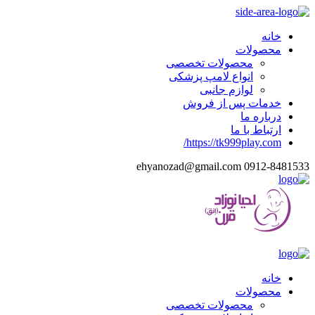
خانه
محصولات
محصولات تخصصی
انواع لامپ پزشکی
لوازم جانبی
خدمات پس از فروش
درباره ما
ارتباط با ما
https://tk999play.com/
ehyanozad@gmail.com
0912-8481533
خانه
محصولات
محصولات تخصصی