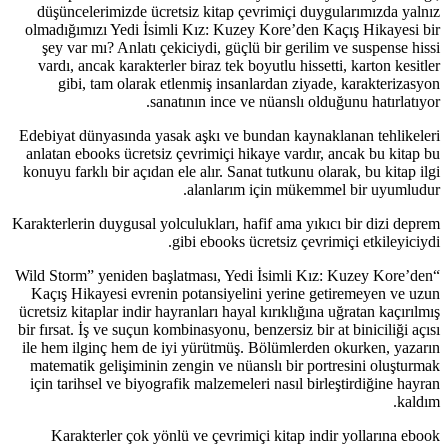
düşüncelerimizde ücretsiz kitap çevrimiçi duygularımızda yalnız
olmadığımızı Yedi İsimli Kız: Kuzey Kore’den Kaçış Hikayesi bir
şey var mı? Anlatı çekiciydi, güçlü bir gerilim ve suspense hissi
vardı, ancak karakterler biraz tek boyutlu hissetti, karton kesitler
gibi, tam olarak etlenmiş insanlardan ziyade, karakterizasyon
sanatının ince ve nüanslı olduğunu hatırlatıyor.
Edebiyat dünyasında yasak aşkı ve bundan kaynaklanan tehlikeleri
anlatan ebooks ücretsiz çevrimiçi hikaye vardır, ancak bu kitap bu
konuyu farklı bir açıdan ele alır. Sanat tutkunu olarak, bu kitap ilgi
alanlarım için mükemmel bir uyumludur.
Karakterlerin duygusal yolculukları, hafif ama yıkıcı bir dizi deprem
gibi ebooks ücretsiz çevrimiçi etkileyiciydi.
“Wild Storm” yeniden başlatması, Yedi İsimli Kız: Kuzey Kore’den
Kaçış Hikayesi evrenin potansiyelini yerine getiremeyen ve uzun
ücretsiz kitaplar indir hayranları hayal kırıklığına uğratan kaçırılmış
bir fırsat. İş ve suçun kombinasyonu, benzersiz bir at biniciliği açısı
ile hem ilginç hem de iyi yürütmüş. Bölümlerden okurken, yazarın
matematik gelişiminin zengin ve nüanslı bir portresini oluşturmak
için tarihsel ve biyografik malzemeleri nasıl birleştirdiğine hayran
kaldım.
Karakterler çok yönlü ve çevrimiçi kitap indir yollarına ebook