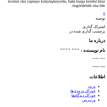
ücretsiz oku yapmayı kolaylaştırıyordu, hatta kurgu kendisi biraz
öngörülebilir olsa bile.
0
توصیه
اشتراک گذاری
برچسب گذاری شده در
درباره ما
نام نویسنده : """ """"
""" """"
“”” “”””
اطلاعات
ورود
خوراک ورودی‌ها
خوراک دیدگاه‌ها
وردپرس