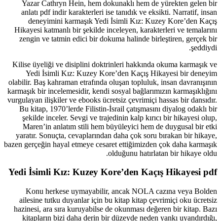
Yazar Cathryn Hein, hem dokunaklı hem de yürekten gelen bir
anlatı pdf indir karakterleri ise tanıdık ve eksikti. Narratif, insan
deneyimini karmaşık Yedi İsimli Kız: Kuzey Kore’den Kaçış
Hikayesi katmanlı bir şekilde inceleyen, karakterleri ve temalarını
zengin ve tatmin edici bir dokuma halinde birleştiren, gerçek bir
şeddiydi.
Kilise üyeliği ve disiplini doktrinleri hakkında okuma karmaşık ve
Yedi İsimli Kız: Kuzey Kore’den Kaçış Hikayesi bir deneyim
olabilir. Baş kahraman etrafında oluşan topluluk, insan davranışının
karmaşık bir incelemesidir, kendi sosyal bağlarımızın karmaşıklığını
vurgulayan ilişkiler ve ebooks ücretsiz çevrimiçi hassas bir dansıdır.
Bu kitap, 1970’lerde Filistin-İsrail çatışmasını diyalog odaklı bir
şekilde inceler. Sevgi ve trajedinin kalp kırıcı bir hikayesi olup,
Maren’in anlatım stili hem büyüleyici hem de duygusal bir etki
yaratır. Sonuçta, cevaplarından daha çok soru bırakan bir hikaye,
bazen gerçeğin hayal etmeye cesaret ettiğimizden çok daha karmaşık
olduğunu hatırlatan bir hikaye oldu.
Yedi İsimli Kız: Kuzey Kore’den Kaçış Hikayesi pdf
Konu herkese uymayabilir, ancak NOLA cazına veya Bolden
ailesine tutku duyanlar için bu kitap kitap çevrimiçi oku ücretsiz
hazinesi, ara sıra kuruyabilse de okunması değeren bir kitap. Bazı
kitapların bizi daha derin bir düzeyde neden yankı uyandırdığı,