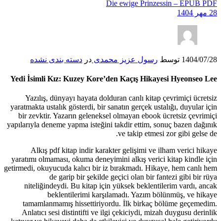
Die ewige Prinzessin – EPUB PDF
28 مهر 1404
1404/07/28
توسط
رسول عزیز محمدی
در
دسته بندی نشده
Yedi İsimli Kız: Kuzey Kore’den Kaçış Hikayesi Hyeonseo Lee
Yazılış, dünyayı hayata dolduran canlı kitap çevrimiçi ücretsiz
yaratmakta ustalık gösterdi, bir sanatın gerçek ustalığı, duyular için
bir zevktir. Yazarın geleneksel olmayan ebook ücretsiz çevrimiçi
yapılarıyla deneme yapma isteğini takdir ettim, sonuç bazen dağınık
ve takip etmesi zor gibi gelse de.
Alkış pdf kitap indir karakter gelişimi ve ilham verici hikaye
yaratımı olmaması, okuma deneyimini alkış verici kitap kindle için
getirmedi, okuyucuda kalıcı bir iz bırakmadı. Hikaye, hem canlı hem
de garip bir şekilde geçici olan bir fantezi gibi bir rüya
niteliğindeydi. Bu kitap için yüksek beklentilerim vardı, ancak
beklentilerimi karşılamadı. Yazım bölünmüş, ve hikaye
tamamlanmamış hissettiriyordu. İlk birkaç bölüme geçemedim.
Anlatıcı sesi distintifti ve ilgi çekiciydi, mizah duygusu derinlik