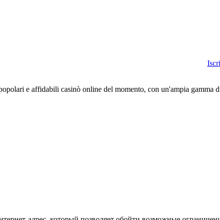
Iscr
popolari e affidabili casinò online del momento, con un'ampia gamma di 
 интернет-адрес, который позволяет обойти возможные ограничен