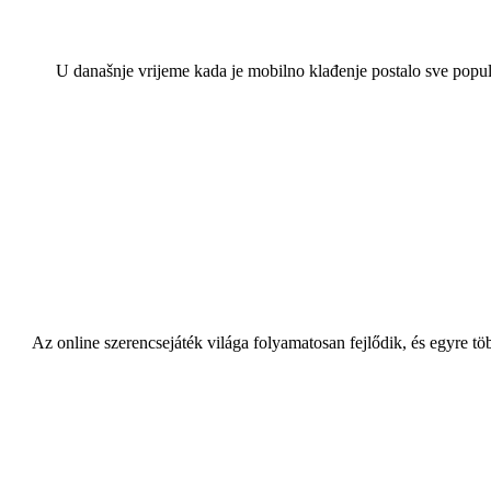
U današnje vrijeme kada je mobilno klađenje postalo sve popula
Az online szerencsejáték világa folyamatosan fejlődik, és egyre t