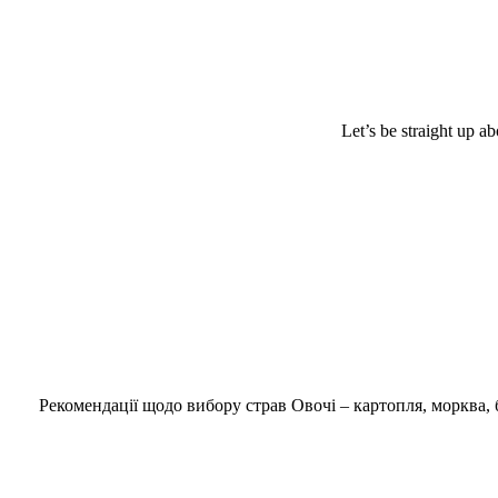
Let’s be straight up a
Рекомендації щодо вибору страв Овочі – картопля, морква, б