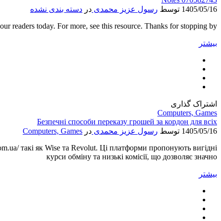
1405/05/16
توسط
رسول عزیز محمدی
در
دسته بندی نشده
our readers today. For more, see this resource. Thanks for stopping by.
بیشتر
اشتراک گذاری
Computers, Games
Безпечні способи переказу грошей за кордон для всіх
1405/05/16
توسط
رسول عزیز محمدی
در
Computers, Games
om.ua/ такі як Wise та Revolut. Ці платформи пропонують вигідні
курси обміну та низькі комісії, що дозволяє значно
بیشتر