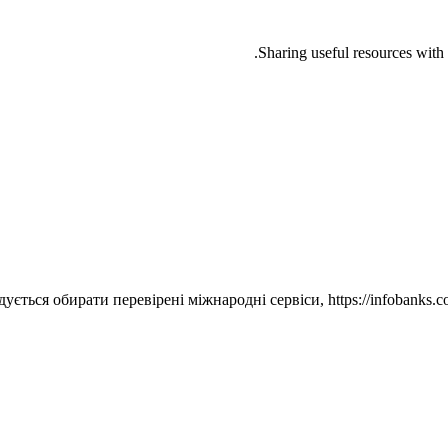
Sharing useful resources with 
ється обирати перевірені міжнародні сервіси, https://infobanks.c