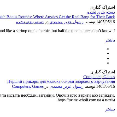
اشتراک گذاری
دسته بندی نشده
with Bonus Rounds: Where Aussies Get the Real Bang for Their Buck
1405/05/16
توسط
رسول عزیز محمدی
در
دسته بندی نشده
nd like a shrimp on the barbie, but half the time punters don’t know if
بیشتر
اشتراک گذاری
Computers, Games
Перший прикорм для малюка основи здорового харчування
1405/05/16
توسط
رسول عزیز محمدی
در
Computers, Games
та містять необхідні вітаміни. Овочі варто варити або запікати,
https://mama-choli.com.ua а потім
بیشتر