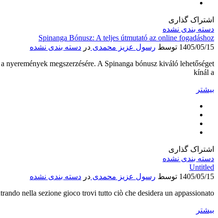
اشتراک گذاری
دسته بندی نشده
Spinanga Bónusz: A teljes útmutató az online fogadáshoz
1405/05/15
توسط
رسول عزیز محمدی
در
دسته بندی نشده
ket a nyeremények megszerzésére. A Spinanga bónusz kiváló lehetőséget
kínál a
بیشتر
اشتراک گذاری
دسته بندی نشده
Untitled
1405/05/15
توسط
رسول عزیز محمدی
در
دسته بندی نشده
trando nella sezione gioco trovi tutto ciò che desidera un appassionato
بیشتر