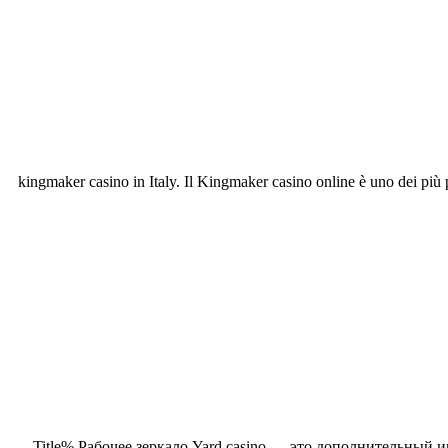
kingmaker casino in Italy. Il Kingmaker casino online è uno dei più 
%Title% Рабочее зеркало Yard casino — это дополнительный