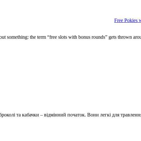
Free Pokies 
bout something: the term “free slots with bonus rounds” gets thrown arou
роколі та кабачки – відмінний початок. Вони легкі для травлення 