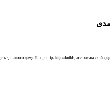
مدی
одять до вашого дому. Це простір, https://buildspace.com.ua яки