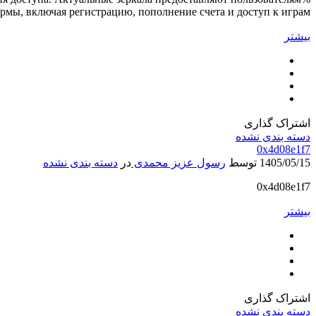
мы, включая регистрацию, пополнение счета и доступ к играм.
بیشتر
اشتراک گذاری
دسته بندی نشده
0x4d08e1f7
1405/05/15
توسط
رسول عزیز محمدی
در
دسته بندی نشده
0x4d08e1f7
بیشتر
اشتراک گذاری
دسته بندی نشده