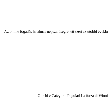
Az online fogadás hatalmas népszerűségre tett szert az utóbbi évek
Giochi e Categorie Popolari La forza di Winnita