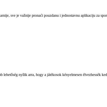
rnije, sve je važnije pronaći pouzdanu i jednostavnu aplikaciju za spo
öbb lehetőség nyílik arra, hogy a játékosok kényelmesen élvezhessék ke