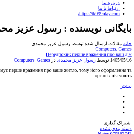
درباره ما
ارتباط با ما
https://tk999play.com/
بایگانی نویسنده : رسول عزیز مح
خانه
مقالات ارسال شده توسط رسول عزیز محمدی
Computers, Games
Передпокій: перше враження про ваш дім
1405/05/16
توسط
رسول عزیز محمدی
در
Computers, Games
й формує перше враження про ваше житло, тому його оформлення та
організація мають
بیشتر
اشتراک گذاری
دسته بندی نشده
Notes 070582743