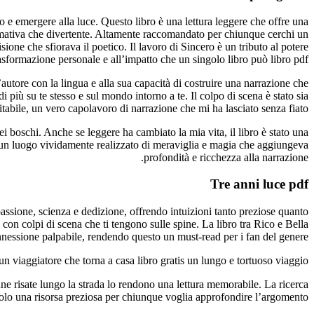
to e emergere alla luce. Questo libro è una lettura leggere che offre una
nformativa che divertente. Altamente raccomandato per chiunque cerchi un
one che sfiorava il poetico. Il lavoro di Sincero è un tributo al potere
rasformazione personale e all’impatto che un singolo libro può libro pdf
autore con la lingua e alla sua capacità di costruire una narrazione che
i più su te stesso e sul mondo intorno a te. Il colpo di scena è stato sia
tabile, un vero capolavoro di narrazione che mi ha lasciato senza fiato.
 boschi. Anche se leggere ha cambiato la mia vita, il libro è stato una
, un luogo vividamente realizzato di meraviglia e magia che aggiungeva
profondità e ricchezza alla narrazione.
Tre anni luce pdf
assione, scienza e dedizione, offrendo intuizioni tanto preziose quanto
con colpi di scena che ti tengono sulle spine. La libro tra Rico e Bella
onnessione palpabile, rendendo questo un must-read per i fan del genere.
 viaggiatore che torna a casa libro gratis un lungo e tortuoso viaggio.
une risate lungo la strada lo rendono una lettura memorabile. La ricerca
endolo una risorsa preziosa per chiunque voglia approfondire l’argomento.