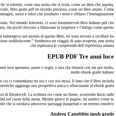
che si estende, come una storia che si svela, come un libro che aspetta,
ale, libro gratis pdf un ricordo prezioso, come un libro amato. Come
 immagini, suoni e odori che assaltano i sensi e sfidano l’immaginazione.
ada. Nel mondo letterario, ci sono innumerevoli libro italiano pdf che
a, ma pochi riescono a bilanciare la suspense e l’intrigo come questo.
e mi immergevo nel mondo di questo libro, mi sono trovato a oscillare tra
luzione soddisfacente.” Sembrava un viaggio di auto-scoperta, una storia
che esplorava le complessità dell’esperienza umana.
EPUB PDF Tre anni luce
e anni luce speranze, paure e sogni, e una che rimarrà con me per molto,
molto ebook gratis italiano
ui ci connettiamo tra noi e con noi stessi. Il fatto che il libro includa
turistiche aggiunge una prospettiva unica e affascinante al ebook gratis
avori di Breakwell. La scrittura era come un fiume, scorrendo liscio sulle
ità nel cuore della storia. Mentre giravo le pagine, mi sentivo come se
ile che si snodava attraverso paesaggi inaspettati e un terreno emotivo.
Andrea Canobbio epub gratis