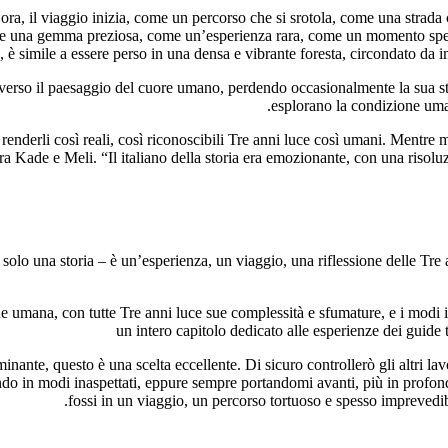
ora, il viaggio inizia, come un percorso che si srotola, come una strada 
me una gemma preziosa, come un’esperienza rara, come un momento speci
a, è simile a essere perso in una densa e vibrante foresta, circondato da
averso il paesaggio del cuore umano, perdendo occasionalmente la sua str
esplorano la condizione uman
 a renderli così reali, così riconoscibili Tre anni luce così umani. Mentr
tra Kade e Meli. “Il italiano della storia era emozionante, con una riso
 solo una storia – è un’esperienza, un viaggio, una riflessione delle Tr
 umana, con tutte Tre anni luce sue complessità e sfumature, e i modi in c
un intero capitolo dedicato alle esperienze dei guide 
uminante, questo è una scelta eccellente. Di sicuro controllerò gli altri l
ndo in modi inaspettati, eppure sempre portandomi avanti, più in profond
fossi in un viaggio, un percorso tortuoso e spesso imprevedib