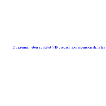
Du premier jeton au statut VIP : réussir son ascension dans l