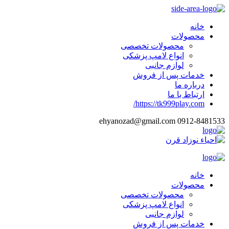
خانه
محصولات
محصولات تخصصی
انواع لامپ پزشکی
لوازم جانبی
خدمات پس از فروش
درباره ما
ارتباط با ما
https://tk999play.com/
ehyanozad@gmail.com
0912-8481533
خانه
محصولات
محصولات تخصصی
انواع لامپ پزشکی
لوازم جانبی
خدمات پس از فروش