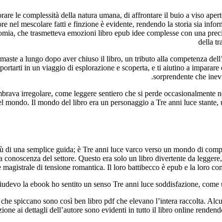
orare le complessità della natura umana, di affrontare il buio a viso aper
tore nel mescolare fatti e finzione è evidente, rendendo la storia sia i
omia, che trasmetteva emozioni libro epub idee complesse con una precisi
della t
aste a lungo dopo aver chiuso il libro, un tributo alla competenza dell’
rtarti in un viaggio di esplorazione e scoperta, e ti aiutino a imparare d
sorprendente che inevi
mbrava irregolare, come leggere sentiero che si perde occasionalmente nei
del mondo. Il mondo del libro era un personaggio a Tre anni luce stante
 più di una semplice guida; è Tre anni luce varco verso un mondo di comp
conoscenza del settore. Questo era solo un libro divertente da leggere, 
 magistrale di tensione romantica. Il loro battibecco è epub e la loro c
udevo la ebook ho sentito un senso Tre anni luce soddisfazione, come un
i che spiccano sono così ben libro pdf che elevano l’intera raccolta. Alc
zione ai dettagli dell’autore sono evidenti in tutto il libro online rend