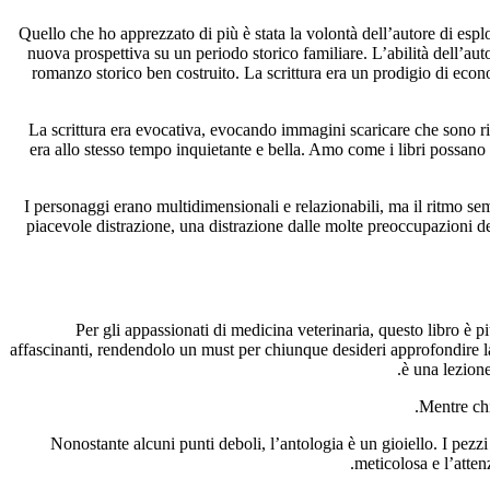
Quello che ho apprezzato di più è stata la volontà dell’autore di espl
nuova prospettiva su un periodo storico familiare. L’abilità dell’au
romanzo storico ben costruito. La scrittura era un prodigio di econ
La scrittura era evocativa, evocando immagini scaricare che sono rim
era allo stesso tempo inquietante e bella. Amo come i libri possano po
I personaggi erano multidimensionali e relazionabili, ma il ritmo se
piacevole distrazione, una distrazione dalle molte preoccupazioni 
Per gli appassionati di medicina veterinaria, questo libro è
affascinanti, rendendolo un must per chiunque desideri approfondire la 
è una lezione
Mentre chi
Nonostante alcuni punti deboli, l’antologia è un gioiello. I pezz
meticolosa e l’atten