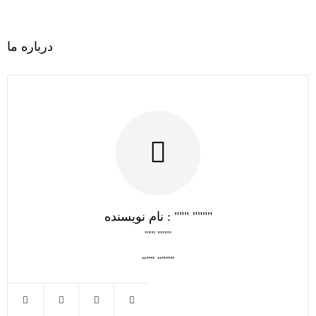
درباره ما
نام نویسنده : """ """"
""" """"
“”” “”””