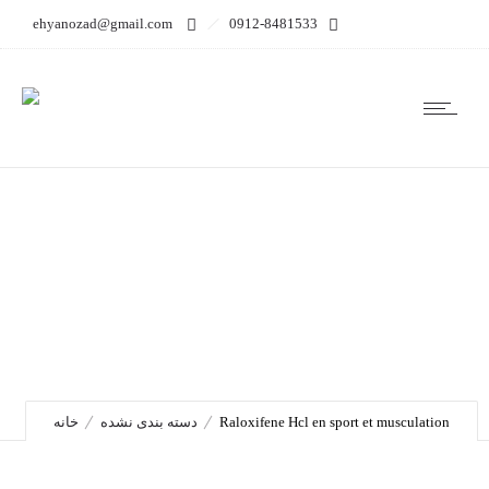
ehyanozad@gmail.com
0912-8481533
Raloxifene Hcl en sport et
musculation
Raloxifene Hcl en sport et musculation
دسته بندی نشده
خانه