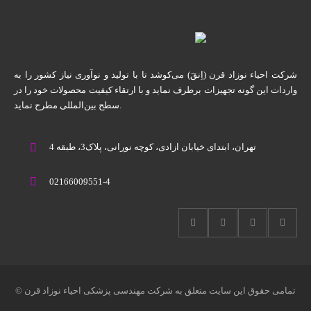
شرکت احیاء نوزاد قرن (اِنقَ) می‌کوشد تا با تولید و نوآوری نیاز کشور را به
واردات این گونه تجهیزات برطرف نماید و با ارتقاء کیفیت محصولات خود را در
سطح بین‌المللی مطرح نماید.
تهران، ابتدای خیابان آزادی، کوچه نورانی، پلاک3، طبقه 4
02166009551-4
© تمامی حقوق این سایت متعلق به شرکت مهندسی پزشکی احیاء نوزاد قرن