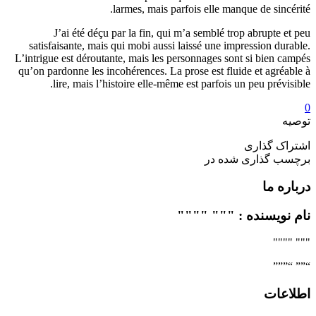
larmes, mais parfois elle manque de sincérité.
J’ai été déçu par la fin, qui m’a semblé trop abrupte et peu
satisfaisante, mais qui mobi aussi laissé une impression durable.
L’intrigue est déroutante, mais les personnages sont si bien campés
qu’on pardonne les incohérences. La prose est fluide et agréable à
lire, mais l’histoire elle-même est parfois un peu prévisible.
0
توصیه
اشتراک گذاری
برچسب گذاری شده در
درباره ما
نام نویسنده : """ """"
""" """"
“”” “”””
اطلاعات