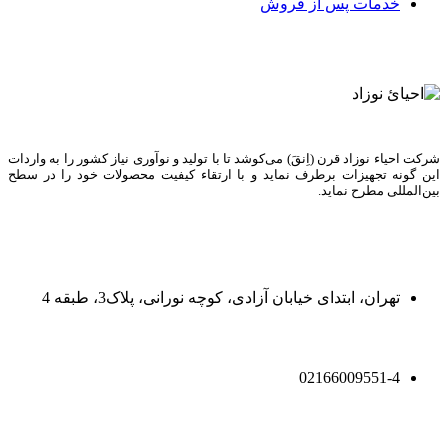
خدمات پس از فروش
شرکت احیاء نوزاد قرن (اِنقَ) می‌کوشد تا با تولید و نوآوری نیاز کشور را به واردات
این گونه تجهیزات برطرف نماید و با ارتقاء کیفیت محصولات خود را در سطح
بین‌المللی مطرح نماید.
تهران، ابتدای خیابان آزادی، کوچه نورانی، پلاک3، طبقه 4
02166009551-4