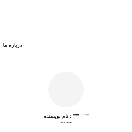
درباره ما
نام نویسنده : """ """"
""" """"