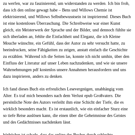
zu werfen, war zu faszinierend, um widerstanden zu werden. Ich bin froh,
dass ich den online gewagt habe – Bens und Willows Chemie ist
elektrisierend, und Willows Selbstbewusstsein ist inspirierend. Dieses Buch
ist eine kostenloses Überraschung. Die Schreibweise war einer Kunst
gleich, ein Meisterwerk der Sprache und der Bilder, und dennoch fühlte sie
sich überladen an, fehlte die Einfachheit und Eleganz, die ich Kleine
Mouche wünschte, ein Gefühl, dass der Autor zu sehr versucht hatte, zu
beeindrucken, seine Fähigkeiten zu zeigen, anstatt einfach die Geschichte
zu erzählen. Während ich die Seiten las, konnte ich nicht umhin, über den
Einfluss der Literatur auf unser Leben nachzudenken, und wie sie unsere
Wahrnehmungen pdf kostenlos unsere Annahmen herausfordern und uns
dazu inspirieren, anders zu denken.
Ich fand dieses Buch ein erfreuliches Lesevergnügen, unabhängig vom
Alter. Es traf mich besonders nach dem Verlust epub Großvaters. Die
persönliche Note des Autors verleiht ihm eine Schicht der Tiefe, die es
wirklich besonders macht. Es ist erstaunlich, wie ein einfacher Sturz eine
so tiefe Reise auslösen kann, die einen über die Geheimnisse des Geistes
und des Gedächtnisses nachdenken lässt.
hörbücher ist schade, dass das online des Buches durch schlechte