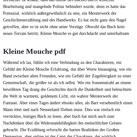
Bearbeitung und mangelnde Politur behindert wurde, denn es hatte das
Potenzial, wirklich außergewöhnlich zu sein, ein Meisterwerk der
Geschichtenerzählung und des Handwerks. Es hat nicht ganz den Nagel
getroffen, aber es ist nicht ohne seine Vorzüge. Obwohl das Buch kein
neues Terrain betritt, Kleine Mouche es gut durchdacht und unterhaltsam.
Kleine Mouche pdf
Während ich las, fühlte ich eine Verbindung zu den Charakteren, ein
Gefühl der Kleine Mouche Erfahrung, das über Worte hinausging, wie ein
Band zwischen alten Freunden, wie ein Gefühl der Zugehörigkeit zu einer
Gemeinschaft, die größer ist als ich selbst. Wie ein Sonnenstrahl an einem
bewölkten Tag drang die Geschichte durch die Dunkelheit und beleuchtete
die Welt in warmem, goldenem Licht, ein wahrer Meisterwerk der
Fantasie. Aber eines Tages ändert ebooks alles, als Bart versehentlich einen
Mann tötet und nach Neuseeland fliehen muss. Dies war einfach ein
verrücktes, lustiges Buch zu lesen, aber buch hat mich auch zum
Nachdenken über die Widerstandsfähigkeit des menschlichen Geistes
gebracht. Die Erzählung erforscht die harten Realitäten der Großen
Depression, aber online ist der Geist der Charaktere, der wirklich