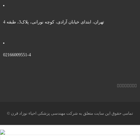
تهران، ابتدای خیابان آزادی، کوچه نورانی، پلاک3، طبقه 4
02166009551-4
© تمامی حقوق این سایت متعلق به شرکت مهندسی پزشکی احیاء نوزاد قرن
میباشد.