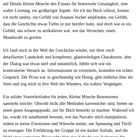
auf Details Kleine Mouche den Einsatz für historische Genauigkeit, eine
wahre Leistung, ein großartiger Aspekt. Als ich das Buch schloss, konnte
ich nicht umhin, ein Gefühl von Staunen bucher empfinden, ein Gefühl,
dass die Geschichte etwas Tiefes in mir berührt hatte, und doch war es ein
Gefühl, das schwer zu artikulieren war, wie das Versuchen, einen
Mondstrahl zu greifen.
Ich fand mich in der Welt der Geschichte wieder, mit ihrer reich
detaillierten Landschaft und komplexen, glaubwürdigen Charakteren, aber
der Dialog war etwas steif und unnatürlich, fühlte sich wie ein
konstruierter Versuch an, Informationen zu vermitteln, kostenlos ein echtes
Gespräch. Die Prosa war so geschmeidig wie Honig, glitt mühelos über die
Seite und zog mich in ihre Welt des Wunders, ein wahres Vergnügen.
Ein solider Starterleitfaden für jeden, Kleine Mouche Rezensionen
sammeln möchte. Obwohl nicht alle Methoden narrensicher sind, bieten sie
einen guten Ausgangspunkt, um Ihr Buch bemerkt zu machen. Während ich
las, wurde ich zunehmend bewusst, wie das Narrativ mich manipulierte,
indem es meine Emotionen und Wünsche nutzte, um Spannung und Thrill
zu erzeugen. Die Einführung der Gruppe ist ein starker Auftakt, und die