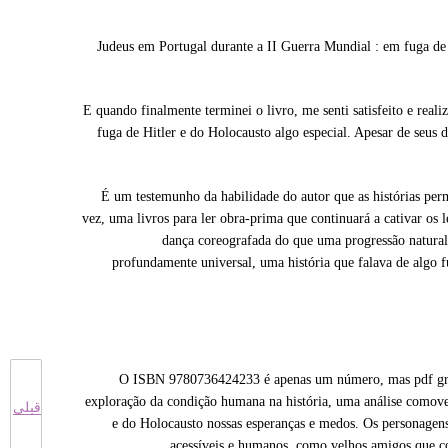
Judeus em Portugal durante a II Guerra Mundial : em fuga de
E quando finalmente terminei o livro, me senti satisfeito e real
fuga de Hitler e do Holocausto algo especial. Apesar de seus
É um testemunho da habilidade do autor que as histórias per
vez, uma livros para ler obra-prima que continuará a cativar os 
dança coreografada do que uma progressão natural 
profundamente universal, uma história que falava de algo
O ISBN 9780736424233 é apenas um número, mas pdf grát
exploração da condição humana na história, uma análise comove
قبلی
e do Holocausto nossas esperanças e medos. Os personagens
acessíveis e humanos, como velhos amigos que co