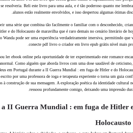
se resolveria. Reli este livro para uma aula, e é tão poderoso quanto me lembr
alunos estão realmente envolvidos, e isso despertou algumas ótimas disc
rir uma série que combina tão facilmente o familiar com o desconhecido, cri
ler e do Holocausto de maravilha que é raro demais no cenário literário de ho
como Wanda pode ser uma experiência verdadeiramente imersiva, permitindo que 
conecte pdf livro o criador em livro epub grátis nível mais pr
 sou ler ebook online pela oportunidade de ter experimentado este romance enca
ranormal. Como alguém que aborda livros com uma dose saudável de ceticismo,
deus em Portugal durante a II Guerra Mundial : em fuga de Hitler e do Holocau
 escrito por uma professora de ioga e terapeuta experiente o torna um guia conf
dos à construção de sua mensagem. A exploração poética da identidade cultural n
ressoou profundamente comigo, deixando uma impressão dura
a II Guerra Mundial : em fuga de Hitler 
Holocausto