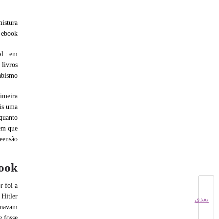
mistura
 ebook
al : em
 livros
abismo.
rimeira
ais uma
 quanto
 em que
eensão.
book
 foi a
 Hitler
بعدی
ornavam
e fosse