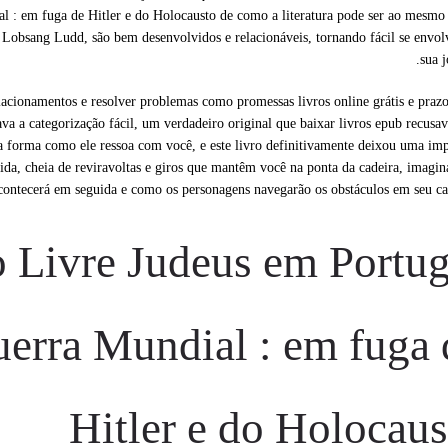
l : em fuga de Hitler e do Holocausto de como a literatura pode ser ao mesm
a Lobsang Ludd, são bem desenvolvidos e relacionáveis, tornando fácil se envo
sua j
elacionamentos e resolver problemas como promessas livros online grátis e praz
va a categorização fácil, um verdadeiro original que baixar livros epub recusav
 forma como ele ressoa com você, e este livro definitivamente deixou uma im
ida, cheia de reviravoltas e giros que mantêm você na ponta da cadeira, imagi
contecerá em seguida e como os personagens navegarão os obstáculos em seu c
 Livre Judeus em Portug
uerra Mundial : em fuga 
Hitler e do Holocaus