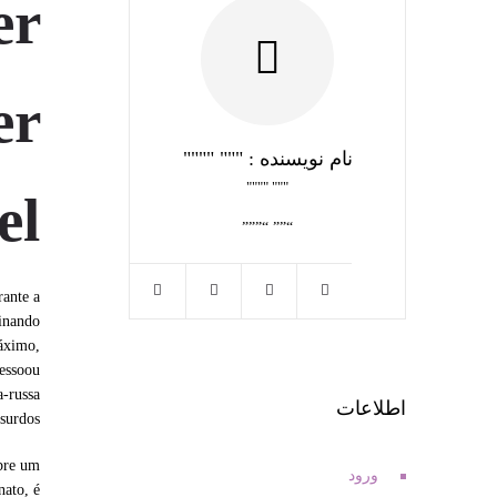
er
er
نام نویسنده : """ """"
""" """"
el
“”” “”””
rante a
ginando
máximo,
ressoou
a-russa
اطلاعات
surdos.
obre um
ورود
nato, é