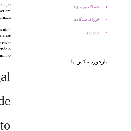
o tempo
خوراک ورودی‌ها
lver em
ornada.
خوراک دیدگاه‌ها
os não
وردپرس
a a ser
pressão
nando o
aminho.
بازخورد عکس ما
al
de
to