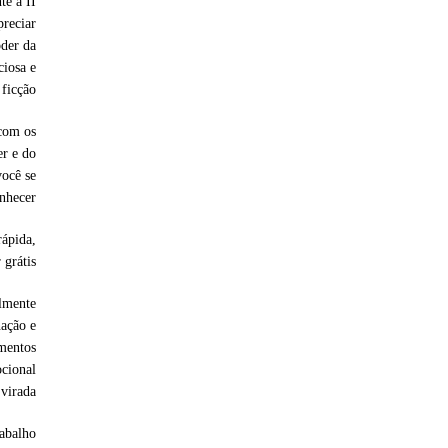
te a II
preciar
oder da
ciosa e
ficção.
 com os
er e do
você se
hecer.
rápida,
 grátis
lmente
nação e
omentos
ocional
virada.
rabalho