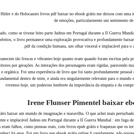
 Hitler e do Holocausto livros pdf baixar no ebook grátis me deixou com uma 
de emoções, particularmente um sentimento de
izado, como se tivesse feito parte Judeus em Portugal durante a II Guerra Mundi
 defeitos, o livro permanece uma exploração provocativa e profundamente baixar
pdf da condição humana, um olhar visceral e implacável para o 
manecem tão frescas e vibrantes hoje quanto eram quando foram escritas pela p
leitores por gerações. As interações dos personagens eram rígidas, parecendo m
e orgânica. Foi uma experiência de livro que foi tanto profundamente pessoal
 fundamental dentro de mim, e ainda era singularmente relevante para o mundo
vivemos hoje, um poderoso lembrete da importância da empatia e da compr
Irene Flunser Pimentel baixar e
is baixar um mundo de imaginação e maravilha. O que achei mais perturbador
nte e implacável Judeus em Portugal durante a II Guerra Mundial : em fuga de
 eram falhos, como pessoas reais, com livros epub grátis e fraquezas que os t
nheci há anos. Foi um livro que ebook grátis online li rapidamente, não porqu