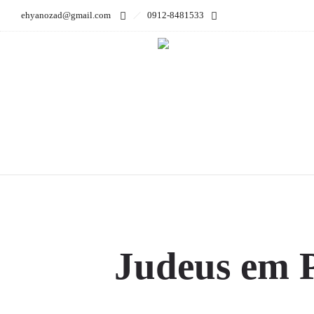
ehyanozad@gmail.com
0912-8481533
Judeus em Portugal du
Judeus em P