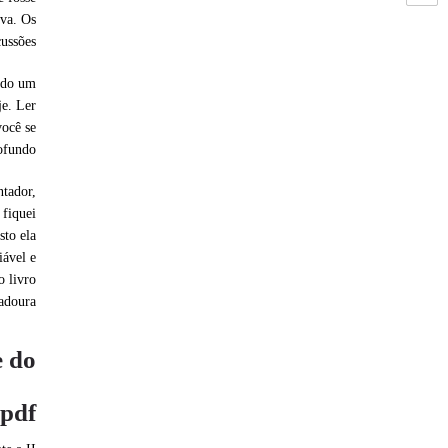
ava. Os
ussões.
ando um
je. Ler
você se
ofundo.
ntador,
 fiquei
sto ela
iável e
o livro
doura.
e do
 pdf