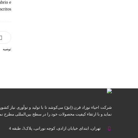
mbrio e
critos.
توصیه
شرکت احیاء نوزاد قرن (اِنقَ) می‌کوشد تا با تولید و نوآوری نیاز کش
نماید و با ارتقاء کیفیت محصولات خود را در سطح بین‌المللی مطرح نما
تهران، ابتدای خیابان آزادی، کوچه نورانی، پلاک3، طبقه 4