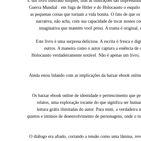
É um livro ilustrado simples, mas as ilustrações são impressiona
Guerra Mundial : em fuga de Hitler e do Holocausto o esquilo 
as pequenas coisas que tornam a vida bonita. O fato de que os
narrativa, não acha, com sua capacidade de tocar nossos c
imaginativa que mantém você preso. A trama é original,
Este livro é uma surpresa deliciosa. A escrita é fresca e di
outros. A maneira como o autor captura a essência de 
Holocausto verdadeiramente notável. Não é apenas um livro, é
Ainda estou lidando com as implicações da baixar ebook online
Os baixar ebook online de identidade e pertencimento que 
relatos, uma exploração tocante do que significa ser hu
leitura grátis ilimitadas do autor. Para mim, a verdadeira
quietos e íntimos de desenvolvimento de personagens, onde o to
O diálogo era afiado, cortando a tensão como uma lâmina, re