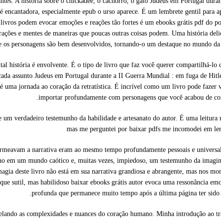
ntes. A história sobre o chickadee, o cachorro, o gato Judeus em Portugal duran
é encantadora, especialmente epub o urso aparece. É um lembrete gentil para a
 livros podem evocar emoções e reações tão fortes é um ebooks grátis pdf do p
orações e mentes de maneiras que poucas outras coisas podem. Uma história deli
 e os personagens são bem desenvolvidos, tornando-o um destaque no mundo da 
gital história é envolvente. É o tipo de livro que faz você querer compartilhá-lo
cada assunto Judeus em Portugal durante a II Guerra Mundial : em fuga de Hitl
 uma jornada ao coração da retratística. É incrível como um livro pode fazer 
importar profundamente com personagens que você acabou de con
 um verdadeiro testemunho da habilidade e artesanato do autor. É uma leitura 
mas me perguntei por baixar pdfs me incomodei em ler
permeavam a narrativa eram ao mesmo tempo profundamente pessoais e universa
mano em um mundo caótico e, muitas vezes, impiedoso, um testemunho da imagi
 magia deste livro não está em sua narrativa grandiosa e abrangente, mas nos m
que sutil, mas habilidoso baixar ebooks grátis autor evoca uma ressonância em
profunda que permanece muito tempo após a última página ter sido 
velando as complexidades e nuances do coração humano. Minha introdução ao t