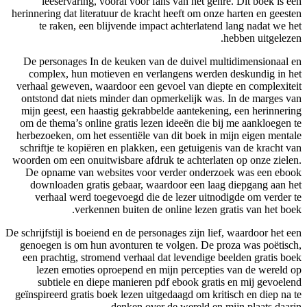
lees
herinnering
te r
De perso
comple
verhaal g
ontstond
mijn gee
om de the
herbezoeke
schriftje
woorden om
De opna
downlo
verha
De schrijfsti
genoegen
een prac
lezen
subti
geïnspiree