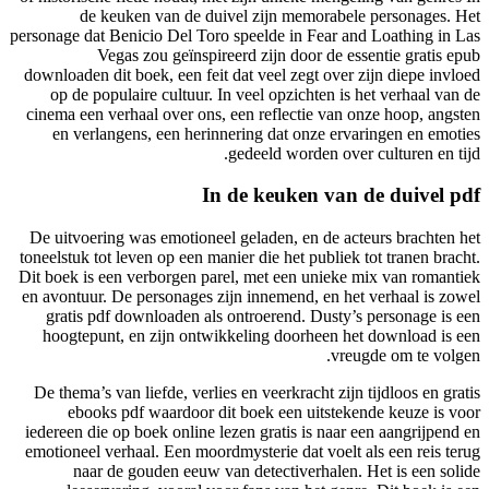
de
personage da
downloaden
op de 
cinema een
en ver
De uitvoe
toneelstuk 
Dit boek i
en avontuu
gratis 
hoogtep
De thema’
ebo
iedereen d
emotioneel
naa