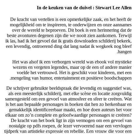
De krach
mogelijk
over de
beste avo
ik las, had
een levend
Het was
wezens
voeld
mengeli
De schrijv
als een m
samengeste
is het aan
gemakkeli
elkaar om 
De krac
nostalgie
tijdperk va