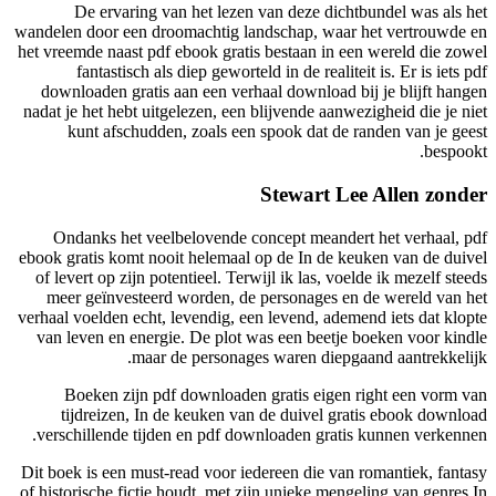
De 
wandelen do
het vreemde
fan
downloa
nadat je h
kunt
Ondank
ebook grat
of levert
meer g
verhaal voe
van leve
Boek
tijdr
verschil
Dit boek i
of historis