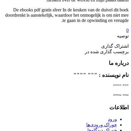
De ebo
doordrenkt