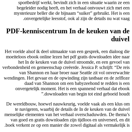
spor
bege
myster
o
PDF-k
Het voelde 
moeiteloos
het
verbondenhei
van
wendingen. 
onver
De wereld
te na
menselijke
van goed
boek verken