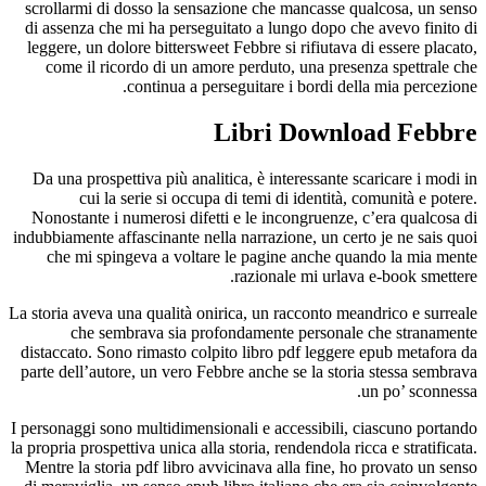
scrollarmi
di assenza
leggere, u
come il
Da una pr
cu
Nonostant
indubbiament
che mi
La storia av
che
distaccato
parte dell’
I personaggi
la propria pr
Mentre la 