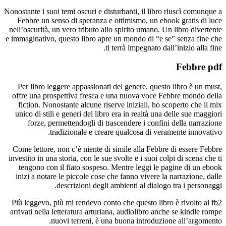
Nonostante i 
Febbre u
nell’oscuri
e immaginati
Per libr
offre una
fiction.
unico di 
forze
Come letto
investito in
tengono 
inizi a n
Più leggev
arrivati ne