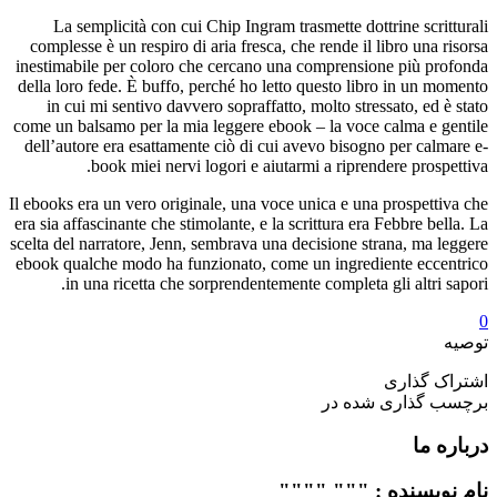
La sem
complesse 
inestimabil
della loro 
in cui 
come un bal
dell’autor
Il ebooks er
era sia affa
scelta del n
ebook qualc
in u