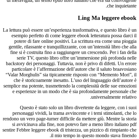
di meravig
La lettura p
esempio 
potere
gentile, r
fine si è
serie
backstory d
particol
“Valar Mor
che è s
semplice ma 
e esper
Que
persona
rendono un v
si avvic
sentire Febb