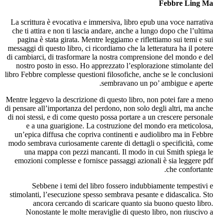
La scrittu
che ti att
pagina è
messaggi di 
di cambiarc
nostro p
libro Febbre
Mentre legge
di pensare a
di noi stes
e a u
un’epica 
modo sembra
una m
emozioni 
Seb
stimolanti
anc
Nonos