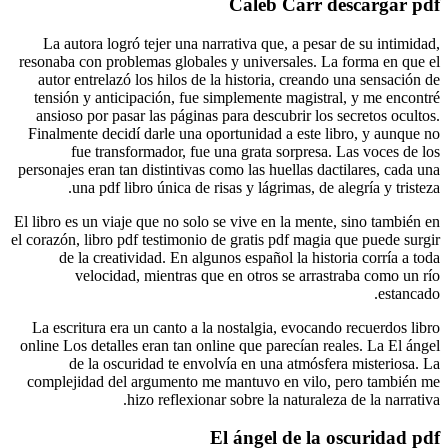
La auto
resonaba c
autor en
tensión 
ansioso 
Finalment
fu
personajes 
un
El libro es
el corazón, 
de l
ve
La escrit
online​ Los
de 
complejid