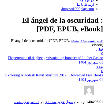
El áng
Ekspertg
Exploring
شده