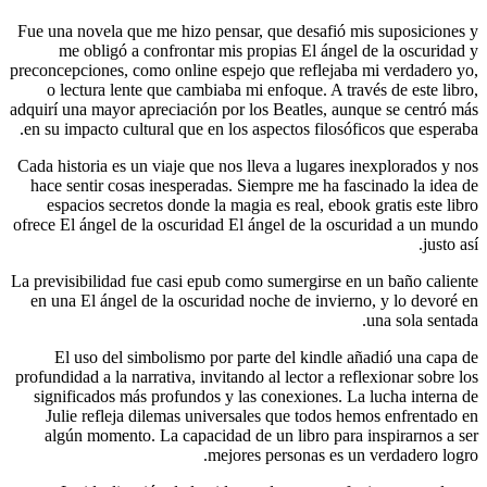
Fue una nov
me ob
preconcepcio
o lectu
adquirí una 
en su impa
Cada histor
hace sent
espacio
ofrece El á
La previsibi
en una El
El us
profundidad 
signific
Julie r
algún m