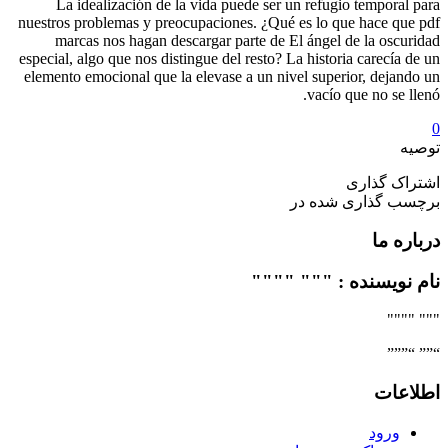
La id
nuestros p
marca
especial, a
elemento e