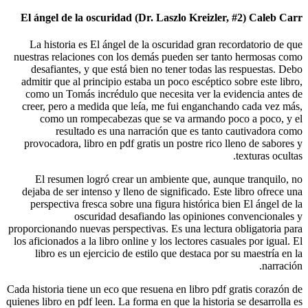
El ángel
La hist
nuestras r
desafi
admitir q
como un
creer, p
como
r
provocad
El re
dejaba de
perspec
proporciona
los aficion
libro 
Cada histori
quienes libro