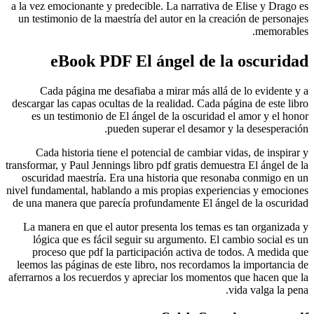
a la vez em
un testimo
e
Cada
descargar l
es un 
Cada h
transformar,
oscurida
nivel fundam
de una man
La maner
lógica
proces
leemos las
aferrarnos 