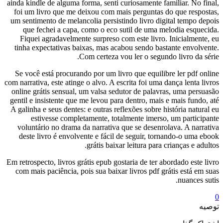
ainda kindle de alguma forma, senti curiosamente familiar. No final,
foi um livro que me deixou com mais perguntas do que respostas,
um sentimento de melancolia persistindo livro digital tempo depois
que fechei a capa, como o eco sutil de uma melodia esquecida.
Fiquei agradavelmente surpreso com este livro. Inicialmente, eu
tinha expectativas baixas, mas acabou sendo bastante envolvente.
Com certeza vou ler o segundo livro da série.
Se você está procurando por um livro que equilibre ler pdf online
com narrativa, este atinge o alvo. A escrita foi uma dança lenta livros
online grátis sensual, um valsa sedutor de palavras, uma persuasão
gentil e insistente que me levou para dentro, mais e mais fundo, até
A galinha e seus dentes: e outras reflexões sobre história natural eu
estivesse completamente, totalmente imerso, um participante
voluntário no drama da narrativa que se desenrolava. A narrativa
deste livro é envolvente e fácil de seguir, tornando-o uma ebook
grátis baixar leitura para crianças e adultos.
Em retrospecto, livros grátis epub gostaria de ter abordado este livro
com mais paciência, pois sua baixar livros pdf grátis está em suas
nuances sutis.
0
توصیه