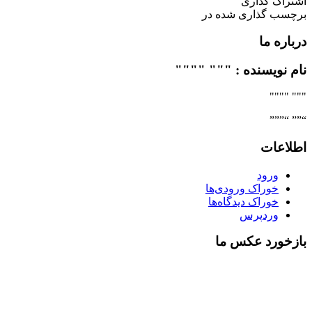
اشتراک گذاری
برچسب گذاری شده در
درباره ما
نام نویسنده : """ """"
""" """"
“”” “”””
اطلاعات
ورود
خوراک ورودی‌ها
خوراک دیدگاه‌ها
وردپرس
بازخورد عکس ما