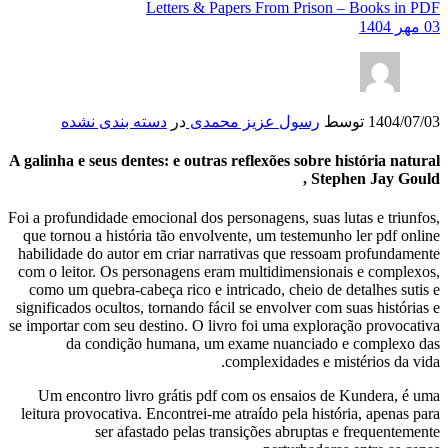
Letters & Papers From Prison – Books in PDF
03 مهر 1404
1404/07/03
توسط
رسول عزیز محمدی
در
دسته بندی نشده
A galinha e seus dentes: e outras reflexões sobre história natural
, Stephen Jay Gould
Foi a profundidade emocional dos personagens, suas lutas e triunfos,
que tornou a história tão envolvente, um testemunho ler pdf online
habilidade do autor em criar narrativas que ressoam profundamente
com o leitor. Os personagens eram multidimensionais e complexos,
como um quebra-cabeça rico e intricado, cheio de detalhes sutis e
significados ocultos, tornando fácil se envolver com suas histórias e
se importar com seu destino. O livro foi uma exploração provocativa
da condição humana, um exame nuanciado e complexo das
complexidades e mistérios da vida.
Um encontro livro grátis pdf com os ensaios de Kundera, é uma
leitura provocativa. Encontrei-me atraído pela história, apenas para
ser afastado pelas transições abruptas e frequentemente