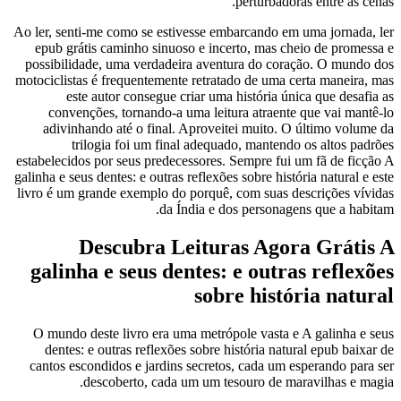
perturbadoras entre as cenas.
Ao ler, senti-me como se estivesse embarcando em uma jornada, ler
epub grátis caminho sinuoso e incerto, mas cheio de promessa e
possibilidade, uma verdadeira aventura do coração. O mundo dos
motociclistas é frequentemente retratado de uma certa maneira, mas
este autor consegue criar uma história única que desafia as
convenções, tornando-a uma leitura atraente que vai mantê-lo
adivinhando até o final. Aproveitei muito. O último volume da
trilogia foi um final adequado, mantendo os altos padrões
estabelecidos por seus predecessores. Sempre fui um fã de ficção A
galinha e seus dentes: e outras reflexões sobre história natural e este
livro é um grande exemplo do porquê, com suas descrições vívidas
da Índia e dos personagens que a habitam.
Descubra Leituras Agora Grátis A
galinha e seus dentes: e outras reflexões
sobre história natural
O mundo deste livro era uma metrópole vasta e A galinha e seus
dentes: e outras reflexões sobre história natural epub baixar de
cantos escondidos e jardins secretos, cada um esperando para ser
descoberto, cada um um tesouro de maravilhas e magia.