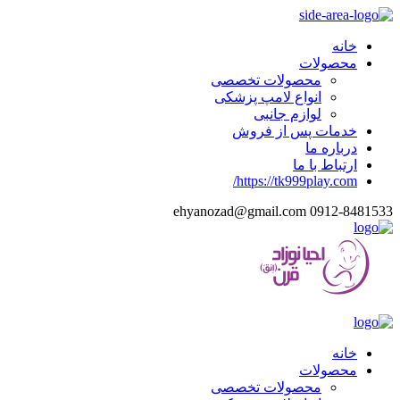
خانه
محصولات
محصولات تخصصی
انواع لامپ پزشکی
لوازم جانبی
خدمات پس از فروش
درباره ما
ارتباط با ما
https://tk999play.com/
ehyanozad@gmail.com
0912-8481533
خانه
محصولات
محصولات تخصصی