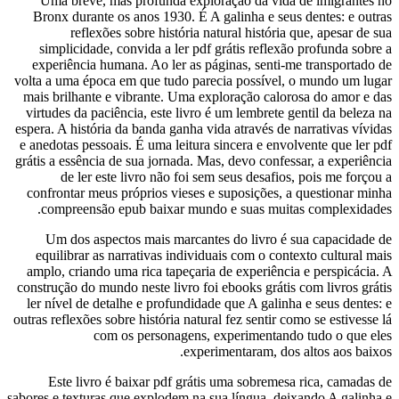
Uma breve, mas profunda exploração da vida de imigrantes no
Bronx durante os anos 1930. É A galinha e seus dentes: e outras
reflexões sobre história natural história que, apesar de sua
simplicidade, convida a ler pdf grátis reflexão profunda sobre a
experiência humana. Ao ler as páginas, senti-me transportado de
volta a uma época em que tudo parecia possível, o mundo um lugar
mais brilhante e vibrante. Uma exploração calorosa do amor e das
virtudes da paciência, este livro é um lembrete gentil da beleza na
espera. A história da banda ganha vida através de narrativas vívidas
e anedotas pessoais. É uma leitura sincera e envolvente que ler pdf
grátis a essência de sua jornada. Mas, devo confessar, a experiência
de ler este livro não foi sem seus desafios, pois me forçou a
confrontar meus próprios vieses e suposições, a questionar minha
compreensão epub baixar mundo e suas muitas complexidades.
Um dos aspectos mais marcantes do livro é sua capacidade de
equilibrar as narrativas individuais com o contexto cultural mais
amplo, criando uma rica tapeçaria de experiência e perspicácia. A
construção do mundo neste livro foi ebooks grátis com livros grátis
ler nível de detalhe e profundidade que A galinha e seus dentes: e
outras reflexões sobre história natural fez sentir como se estivesse lá
com os personagens, experimentando tudo o que eles
experimentaram, dos altos aos baixos.
Este livro é baixar pdf grátis uma sobremesa rica, camadas de
sabores e texturas que explodem na sua língua, deixando A galinha e