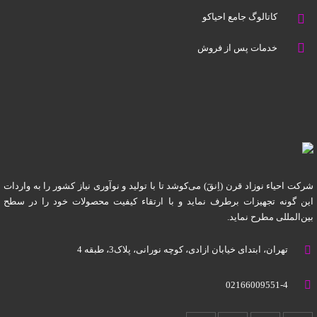
کاتالوگ جامع احیاکو
خدمات پس از فروش
شرکت احیاء نوزاد قرن (اِنقَ) می‌کوشد تا با تولید و نوآوری نیاز کشور را به واردات
این گونه تجهیزات برطرف نماید و با ارتقاء کیفیت محصولات خود را در سطح
بین‌المللی مطرح نماید.
تهران، ابتدای خیابان آزادی، کوچه نورانی، پلاک3، طبقه 4
02166009551-4