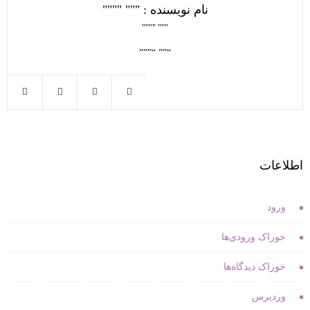
نام نویسنده : """ """"
""" """"
“”” “”””
اطلاعات
ورود
خوراک ورودی‌ها
خوراک دیدگاه‌ها
وردپرس