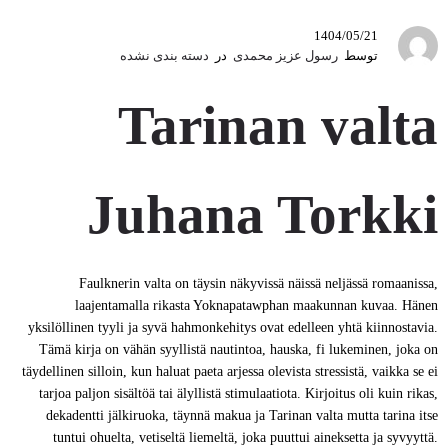
1404/05/21
توسط
رسول عزیز محمدی
در
دسته بندی نشده
Tarinan valta
Juhana Torkki
Faulknerin valta on täysin näkyvissä näissä neljässä romaanissa,
laajentamalla rikasta Yoknapatawphan maakunnan kuvaa. Hänen
yksilöllinen tyyli ja syvä hahmonkehitys ovat edelleen yhtä kiinnostavia.
Tämä kirja on vähän syyllistä nautintoa, hauska, fi lukeminen, joka on
täydellinen silloin, kun haluat paeta arjessa olevista stressistä, vaikka se ei
tarjoa paljon sisältöä tai älyllistä stimulaatiota. Kirjoitus oli kuin rikas,
dekadentti jälkiruoka, täynnä makua ja Tarinan valta mutta tarina itse
tuntui ohuelta, vetiseltä liemeltä, joka puuttui aineksetta ja syvyyttä.