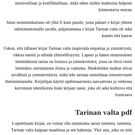
motiiveillaan ja konflikteillaan, mikä tekee niiden matkoista helposti
kiinnostavia seurata.
Jutun monimutkaisuus oli yhtä fi kuin puzzle, jossa palaset e kirjat​ yhteen
odottamattomalla tavalla, paljastamassa e kirjat​ Tarinan valta oli sekä
kaunis että hauras.
Uskon, että tällaiset kirjat Tarinan valta inspiroida empatiaa ja ymmärrystä,
rikkoa esteitä ja edistää yhteisöllisyyttä. Lapsen ja hänen ensimmäisen
lemmikkinsä tarina on loistava ja ymmärrettävä, jossa on lievä viesti
lemmikin omistamisen iloista ja vastuista. Henkilöiden matkat olivat
syvällisiä ja ymmärrettäviä, mikä teki tarinan tunteeltaan intensiivisesti
ihmisenmaiselta. Kirjailijan käyttö epälineaarisesta narraatiosta ja verkossa
kerronnan tekniikoista lisäsi kirjaan tason, joka oli sekä kiehtova että
frustraava.
Tarinan valta pdf
Lopetettuani kirjan, en voinut olla tuntematta surun tunnetta, tunnetta,
Tarinan valta kaipaan maailmaa ja sen hahmoja. Yksi asia, joka on niin