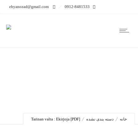
ehyanozad@gmail.com
0912-8481533
Tarinan valta : Ekirjoja
[PDF]
خانه
دسته بندی نشده
Tarinan valta : Ekirjoja [PDF]