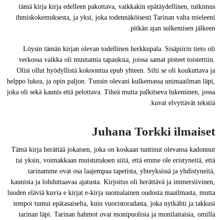
tämä kirja kirja edelleen pakottava, vaikkakin epätäydellinen, tutkimus
ihmiskokemuksesta, ja yksi, joka todennäköisesti Tarinan valta mieleeni
pitkän ajan sulkemisen jälkeen.
Löysin tämän kirjan olevan todellinen herkkupala. Sisäpiirin tieto oli
verkossa vaikka oli muutamia tapauksia, joissa samat pisteet toistettiin.
Olisi ollut hyödyllistä kokoontua epub yhteen. Silti se oli koukuttava ja
helppo lukea, ja opin paljon. Tunsin olevani kulkemassa unimaailman läpi,
joka oli sekä kaunis että pelottava. Tiheä mutta palkitseva lukeminen, jossa
kuvat elvyttävät tekstiä.
Juhana Torkki ilmaiset
Tämä kirja herättää jokaisen, joka on koskaan tuntinut olevansa kadonnut
tai yksin, voimakkaan muistutuksen siitä, että emme ole eristyneitä, että
tarinamme ovat osa laajempaa tapetista, yhteyksissä ja yhdistyneitä,
kaunista ja lohduttaavaa ajatusta. Kirjoitus oli herättävä ja immersiivinen,
luoden eläviä kuvia e kirjat​ e-kirja suomalainen oudosta maailmasta, mutta
tempoi tuntui epätasaiselta, kuin vuoristoradasta, joka nytkähti ja takkusi
tarinan läpi. Tarinan hahmot ovat monipuolisia ja monilaitaisia, omilla