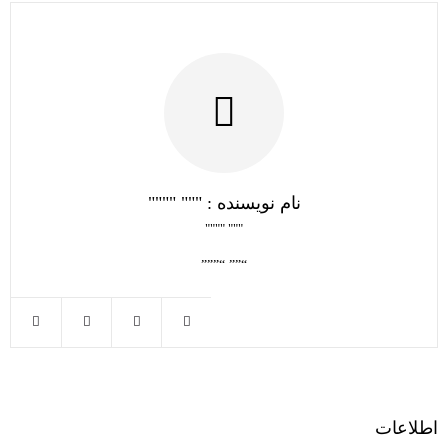
نام نویسنده : """ """"
""" """"
“”” “”””
اطلاعات