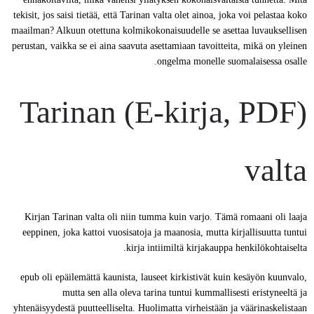
tekisit, jos saisi tietää, että Tarinan valta olet ainoa, joka voi pelastaa koko
maailman? Alkuun otettuna kolmikokonaisuudelle se asettaa luvauksellisen
perustan, vaikka se ei aina saavuta asettamiaan tavoitteita, mikä on yleinen
ongelma monelle suomalaisessa osalle.
(E-kirja, PDF) Tarinan
valta
Kirjan Tarinan valta oli niin tumma kuin varjo. Tämä romaani oli laaja
eeppinen, joka kattoi vuosisatoja ja maanosia, mutta kirjallisuutta tuntui
kirja intiimiltä kirjakauppa henkilökohtaiselta.
epub oli epäilemättä kaunista, lauseet kirkistivät kuin kesäyön kuunvalo,
mutta sen alla oleva tarina tuntui kummallisesti eristyneeltä ja
yhtenäisyydestä puutteelliselta. Huolimatta virheistään ja väärinaskelistaan