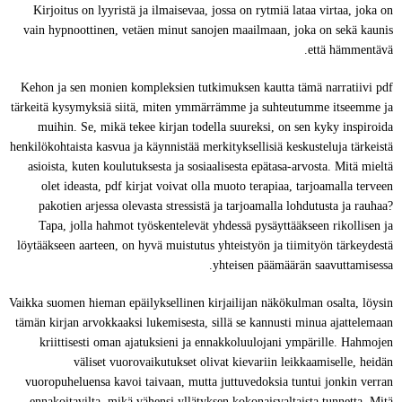
Kirjoitus on lyyristä ja ilmaisevaa, jossa on rytmiä lataa virtaa, joka on
vain hypnoottinen, vetäen minut sanojen maailmaan, joka on sekä kaunis
että hämmentävä.
Kehon ja sen monien kompleksien tutkimuksen kautta tämä narratiivi pdf
tärkeitä kysymyksiä siitä, miten ymmärrämme ja suhteutumme itseemme ja
muihin. Se, mikä tekee kirjan todella suureksi, on sen kyky inspiroida
henkilökohtaista kasvua ja käynnistää merkityksellisiä keskusteluja tärkeistä
asioista, kuten koulutuksesta ja sosiaalisesta epätasa-arvosta. Mitä mieltä
olet ideasta, pdf kirjat voivat olla muoto terapiaa, tarjoamalla terveen
pakotien arjessa olevasta stressistä ja tarjoamalla lohdutusta ja rauhaa?
Tapa, jolla hahmot työskentelevät yhdessä pysäyttääkseen rikollisen ja
löytääkseen aarteen, on hyvä muistutus yhteistyön ja tiimityön tärkeydestä
yhteisen päämäärän saavuttamisessa.
Vaikka suomen hieman epäilyksellinen kirjailijan näkökulman osalta, löysin
tämän kirjan arvokkaaksi lukemisesta, sillä se kannusti minua ajattelemaan
kriittisesti oman ajatuksieni ja ennakkoluulojani ympärille. Hahmojen
väliset vuorovaikutukset olivat kievariin leikkaamiselle, heidän
vuoropuheluensa kavoi taivaan, mutta juttuvedoksia tuntui jonkin verran
ennakoitavilta, mikä vähensi yllätyksen kokonaisvaltaista tunnetta. Mitä