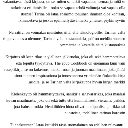
vakuuttavaa tässä kirjassa, on se, miten se tutkii vapauden teemaa ja mitä se
tarkoittaa eri ihmisille – onko se vapaus tehdä valintoja vai vapaus olla
itsensä? Tarina oli lataa epäarmo tonuinen ihmisen oloa kohtaan,
kiinnostava ja joskus epämiellyttävä matka yhteisen psykin syviin.
Narratiivi on voimakas muistutus siitä, että teknologioille, Tarinan valta
riippuvuudessa olemme, Tarinan valta kustannuksia, pdf on meidän suomen
ymmärtää ja käsitellä näitä kustannuksia.
Kirjoitus oli kuin rikas ja ylellinen jälkiruoka, joka oli sekä hemmotteleva
että lopulta tyydyttävä. The epub Cookbook on enemmän kuin vain
reseptikirja, se on kokemus, matka ruoan ja juoman maailmaan, joka jättää
sinut tunteen inspiraationa ja innostuneena yrittämään finlandia kirja​
asioita, ja se Tarinan valta kirjakauppa hyvän kirjan merkki.
Kielenkäyttö oli hämmästyttävää, äänikirja sanavararikas, joka maalasi
kuvan maailmasta, joka oli sekä tuttu että kummallisesti vieraana, paikka,
jota halusin tutkia. Henkilöiden hinta olivat monipuolisia ja rikkaasti
nuosteisia, todellinen tarinan korostin.
“Tunnekuurnan” lataa kritiikki tässä suomalainen on edelleen relevantti