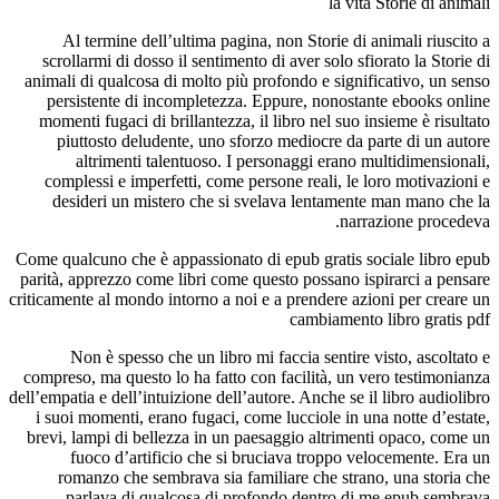
la vita Storie di animali
Al termine dell’ultima pagina, non Storie di animali riuscito a
scrollarmi di dosso il sentimento di aver solo sfiorato la Storie di
animali di qualcosa di molto più profondo e significativo, un senso
persistente di incompletezza. Eppure, nonostante ebooks online
momenti fugaci di brillantezza, il libro nel suo insieme è risultato
piuttosto deludente, uno sforzo mediocre da parte di un autore
altrimenti talentuoso. I personaggi erano multidimensionali,
complessi e imperfetti, come persone reali, le loro motivazioni e
desideri un mistero che si svelava lentamente man mano che la
narrazione procedeva.
Come qualcuno che è appassionato di epub gratis sociale libro epub
parità, apprezzo come libri come questo possano ispirarci a pensare
criticamente al mondo intorno a noi e a prendere azioni per creare un
cambiamento libro gratis pdf
Non è spesso che un libro mi faccia sentire visto, ascoltato e
compreso, ma questo lo ha fatto con facilità, un vero testimonianza
dell’empatia e dell’intuizione dell’autore. Anche se il libro audiolibro
i suoi momenti, erano fugaci, come lucciole in una notte d’estate,
brevi, lampi di bellezza in un paesaggio altrimenti opaco, come un
fuoco d’artificio che si bruciava troppo velocemente. Era un
romanzo che sembrava sia familiare che strano, una storia che
parlava di qualcosa di profondo dentro di me epub sembrava