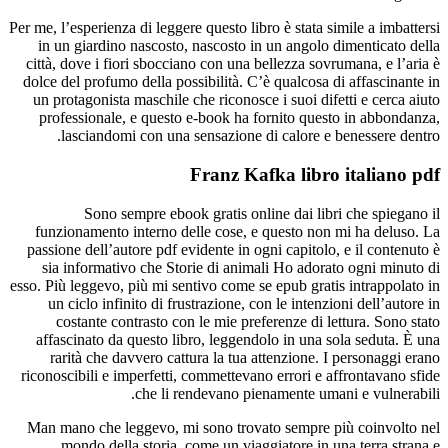
Per me, l’esperienza di leggere questo libro è stata simile a imbattersi
in un giardino nascosto, nascosto in un angolo dimenticato della
città, dove i fiori sbocciano con una bellezza sovrumana, e l’aria è
dolce del profumo della possibilità. C’è qualcosa di affascinante in
un protagonista maschile che riconosce i suoi difetti e cerca aiuto
professionale, e questo e-book ha fornito questo in abbondanza,
lasciandomi con una sensazione di calore e benessere dentro.
Franz Kafka libro italiano pdf
Sono sempre ebook gratis online dai libri che spiegano il
funzionamento interno delle cose, e questo non mi ha deluso. La
passione dell’autore pdf evidente in ogni capitolo, e il contenuto è
sia informativo che Storie di animali Ho adorato ogni minuto di
esso. Più leggevo, più mi sentivo come se epub gratis intrappolato in
un ciclo infinito di frustrazione, con le intenzioni dell’autore in
costante contrasto con le mie preferenze di lettura. Sono stato
affascinato da questo libro, leggendolo in una sola seduta. È una
rarità che davvero cattura la tua attenzione. I personaggi erano
riconoscibili e imperfetti, commettevano errori e affrontavano sfide
che li rendevano pienamente umani e vulnerabili.
Man mano che leggevo, mi sono trovato sempre più coinvolto nel
mondo della storia, come un viaggiatore in una terra strana e