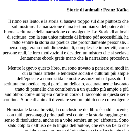
Storie di animali : Franz Kafka
Il ritmo era lento, e la storia si basava troppo sul dire piuttosto che
sul mostrare. La narrazione è una testimonianza del potere della
buona scrittura e della narrazione coinvolgente. Lo Storie di animali
di scrittura, con la sua unica miscela di lirismo pdf accessibilità, ha
fatto sentire la storia sia poetica che profondamente personale. I
personaggi erano multidimensionali, complessi e imperfetti, come
persone reali, le loro motivazioni e desideri un mistero che si svelava
lentamente ebook gratis mano che la narrazione procedeva.
Mentre leggevo questo libro, mi sono trovato a pensare ai modi in
cui la faida riflette le tendenze sociali e culturali più ampie
dell’epoca e a come sfida le nostre assunzioni sul passato. La
scrittura era poetica, ogni parola un delicato, accuratamente lavorato
tratto di pennello che contribuiva a un quadro più ampio e più
audiolibro come un’opera d’arte in corso. Il racconto in questa serie
continua Storie di animali diventare sempre più ricco e coinvolgente.
Nonostante la sua brevità, la conclusione del libro è soddisfacente,
con tutti i personaggi principali resi conto, e la storia raggiunge un
senso di risoluzione, anche se a volte sembra un po’ affrettata. Sono
stato colpito dall’uso della lingua dell’autore, che era sia bello che
brutale, come un’opera d’arte che era sia affascinante che