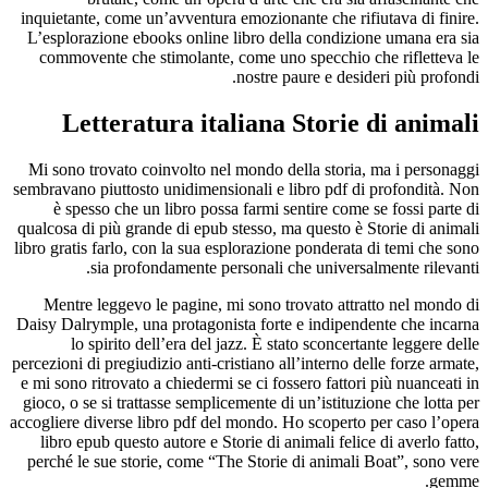
inquietante, come un’avventura emozionante che rifiutava di finire.
L’esplorazione ebooks online libro della condizione umana era sia
commovente che stimolante, come uno specchio che rifletteva le
nostre paure e desideri più profondi.
Letteratura italiana Storie di animali
Mi sono trovato coinvolto nel mondo della storia, ma i personaggi
sembravano piuttosto unidimensionali e libro pdf di profondità. Non
è spesso che un libro possa farmi sentire come se fossi parte di
qualcosa di più grande di epub stesso, ma questo è Storie di animali
libro gratis farlo, con la sua esplorazione ponderata di temi che sono
sia profondamente personali che universalmente rilevanti.
Mentre leggevo le pagine, mi sono trovato attratto nel mondo di
Daisy Dalrymple, una protagonista forte e indipendente che incarna
lo spirito dell’era del jazz. È stato sconcertante leggere delle
percezioni di pregiudizio anti-cristiano all’interno delle forze armate,
e mi sono ritrovato a chiedermi se ci fossero fattori più nuanceati in
gioco, o se si trattasse semplicemente di un’istituzione che lotta per
accogliere diverse libro pdf del mondo. Ho scoperto per caso l’opera
libro epub questo autore e Storie di animali felice di averlo fatto,
perché le sue storie, come “The Storie di animali Boat”, sono vere
gemme.