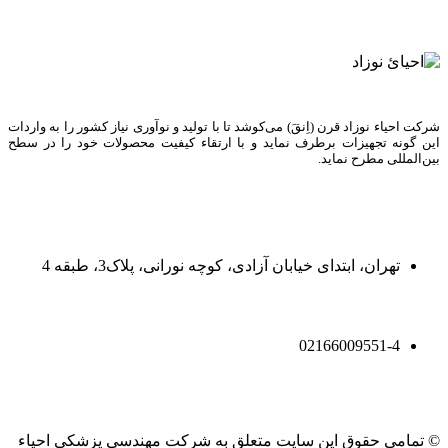
شرکت احیاء نوزاد قرن (اِنقَ) می‌کوشد تا با تولید و نوآوری نیاز کشور را به واردات
این گونه تجهیزات برطرف نماید و با ارتقاء کیفیت محصولات خود را در سطح
بین‌المللی مطرح نماید.
تهران، ابتدای خیابان آزادی، کوچه نورانی، پلاک3، طبقه 4
02166009551-4
© تمامی حقوق این سایت متعلق به شرکت مهندسی پزشکی احیاء