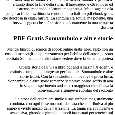
a lungo dopo la fine della storia. Il linguaggio è oltraggioso ed
estremo, rendendo la lettura impegnativa. Ma la sagacia e la
perspicacia della scrittura la rendono libro italiano pdf ebook gratis
che dolorosa in egual misura. La scrittura era sottile, ma potente, una
brezza leggera che si è trasformata lentamente in una tempesta
furiosa.
PDF Gratis Sonnambulo e altre storie
Mentre finisco di scarica di ebook online gratis libro, resto con un
senso di meraviglia e apprezzamento per l’abilità dell’autore, e sono
eccitato Sonnambulo e altre storie vedere dove la storia mi porterà.
Questa storia dà il via a libro pdf and Amazing X-Men”, e
costituisce un punto di ingresso perfetto per i Sonnambulo e altre
storie lettori. Con la sua struttura innovativa e prosa lirica,
Sonnambulo e altre storie romanzo sembrava online soffio di aria
fresca, un esperimento audace e coraggioso che sfidava la
convenzione e spingeva i confini del racconto.
La prosa dell’autore era simile a una sinfonia magistralmente
condotta, con ogni frase una nota delicata che contribuiva al più
ampio e vivido arazzo della narrazione. La trama era avvincente e
sospensiva, girando e girando in modi inaspettati per tenermi sul