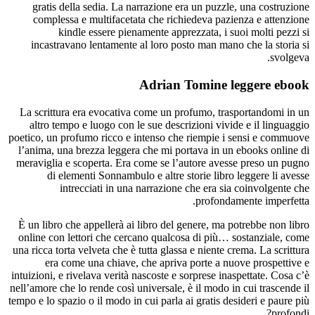
gratis della sedia. La narrazione era un puzzle, una costruzione
complessa e multifacetata che richiedeva pazienza e attenzione
kindle essere pienamente apprezzata, i suoi molti pezzi si
incastravano lentamente al loro posto man mano che la storia si
svolgeva.
Adrian Tomine leggere ebook
La scrittura era evocativa come un profumo, trasportandomi in un
altro tempo e luogo con le sue descrizioni vivide e il linguaggio
poetico, un profumo ricco e intenso che riempie i sensi e commuove
l’anima, una brezza leggera che mi portava in un ebooks online di
meraviglia e scoperta. Era come se l’autore avesse preso un pugno
di elementi Sonnambulo e altre storie libro leggere li avesse
intrecciati in una narrazione che era sia coinvolgente che
profondamente imperfetta.
È un libro che appellerà ai libro del genere, ma potrebbe non libro
online con lettori che cercano qualcosa di più… sostanziale, come
una ricca torta velveta che è tutta glassa e niente crema. La scrittura
era come una chiave, che apriva porte a nuove prospettive e
intuizioni, e rivelava verità nascoste e sorprese inaspettate. Cosa c’è
nell’amore che lo rende così universale, è il modo in cui trascende il
tempo e lo spazio o il modo in cui parla ai gratis desideri e paure più
profondi?