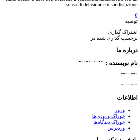
senso di delusione e insoddisfazione.
0
توصیه
اشتراک گذاری
برچسب گذاری شده در
درباره ما
نام نویسنده : """ """"
""" """"
“”” “”””
اطلاعات
ورود
خوراک ورودی‌ها
خوراک دیدگاه‌ها
وردپرس
بازخورد عکس ما