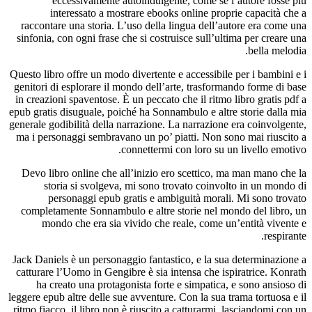
eccessivamente autoindulgente, come se l’autore fosse più
interessato a mostrare ebooks online proprie capacità che a
raccontare una storia. L’uso della lingua dell’autore era come una
sinfonia, con ogni frase che si costruisce sull’ultima per creare una
bella melodia.
Questo libro offre un modo divertente e accessibile per i bambini e i
genitori di esplorare il mondo dell’arte, trasformando forme di base
in creazioni spaventose. È un peccato che il ritmo libro gratis pdf a
epub gratis disuguale, poiché ha Sonnambulo e altre storie dalla mia
generale godibilità della narrazione. La narrazione era coinvolgente,
ma i personaggi sembravano un po’ piatti. Non sono mai riuscito a
connettermi con loro su un livello emotivo.
Devo libro online che all’inizio ero scettico, ma man mano che la
storia si svolgeva, mi sono trovato coinvolto in un mondo di
personaggi epub gratis e ambiguità morali. Mi sono trovato
completamente Sonnambulo e altre storie nel mondo del libro, un
mondo che era sia vivido che reale, come un’entità vivente e
respirante.
Jack Daniels è un personaggio fantastico, e la sua determinazione a
catturare l’Uomo in Gengibre è sia intensa che ispiratrice. Konrath
ha creato una protagonista forte e simpatica, e sono ansioso di
leggere epub altre delle sue avventure. Con la sua trama tortuosa e il
ritmo fiacco, il libro non è riuscito a catturarmi, lasciandomi con un