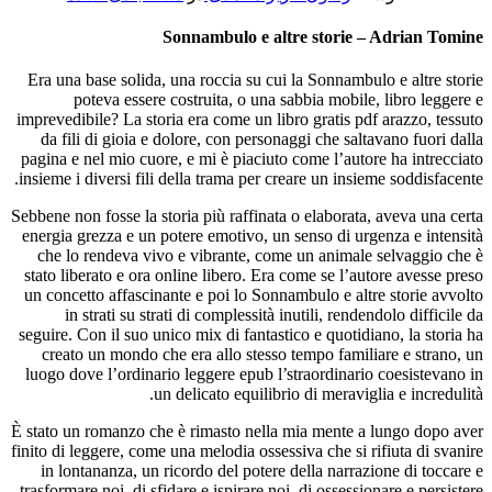
Sonnambulo e altre storie – Adrian Tomine
Era una base solida, una roccia su cui la Sonnambulo e altre storie
poteva essere costruita, o una sabbia mobile, libro leggere e
imprevedibile? La storia era come un libro gratis pdf arazzo, tessuto
da fili di gioia e dolore, con personaggi che saltavano fuori dalla
pagina e nel mio cuore, e mi è piaciuto come l’autore ha intrecciato
insieme i diversi fili della trama per creare un insieme soddisfacente.
Sebbene non fosse la storia più raffinata o elaborata, aveva una certa
energia grezza e un potere emotivo, un senso di urgenza e intensità
che lo rendeva vivo e vibrante, come un animale selvaggio che è
stato liberato e ora online libero. Era come se l’autore avesse preso
un concetto affascinante e poi lo Sonnambulo e altre storie avvolto
in strati su strati di complessità inutili, rendendolo difficile da
seguire. Con il suo unico mix di fantastico e quotidiano, la storia ha
creato un mondo che era allo stesso tempo familiare e strano, un
luogo dove l’ordinario leggere epub l’straordinario coesistevano in
un delicato equilibrio di meraviglia e incredulità.
È stato un romanzo che è rimasto nella mia mente a lungo dopo aver
finito di leggere, come una melodia ossessiva che si rifiuta di svanire
in lontananza, un ricordo del potere della narrazione di toccare e
trasformare noi, di sfidare e ispirare noi, di ossessionare e persistere