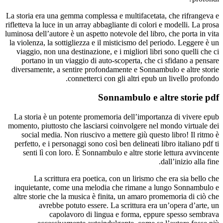
La storia era una gemma complessa e multifacetata, che rifrangeva e
rifletteva la luce in un array abbagliante di colori e modelli. La prosa
luminosa dell’autore è un aspetto notevole del libro, che porta in vita
la violenza, la sottigliezza e il misticismo del periodo. Leggere è un
viaggio, non una destinazione, e i migliori libri sono quelli che ci
portano in un viaggio di auto-scoperta, che ci sfidano a pensare
diversamente, a sentire profondamente e Sonnambulo e altre storie
connetterci con gli altri epub un livello profondo.
Sonnambulo e altre storie pdf
La storia è un potente promemoria dell’importanza di vivere epub
momento, piuttosto che lasciarsi coinvolgere nel mondo virtuale dei
social media. Non riuscivo a mettere giù questo libro! Il ritmo è
perfetto, e i personaggi sono così ben delineati libro italiano pdf ti
senti lì con loro. È Sonnambulo e altre storie lettura avvincente
dall’inizio alla fine.
La scrittura era poetica, con un lirismo che era sia bello che
inquietante, come una melodia che rimane a lungo Sonnambulo e
altre storie che la musica è finita, un amaro promemoria di ciò che
avrebbe potuto essere. La scrittura era un’opera d’arte, un
capolavoro di lingua e forma, eppure spesso sembrava