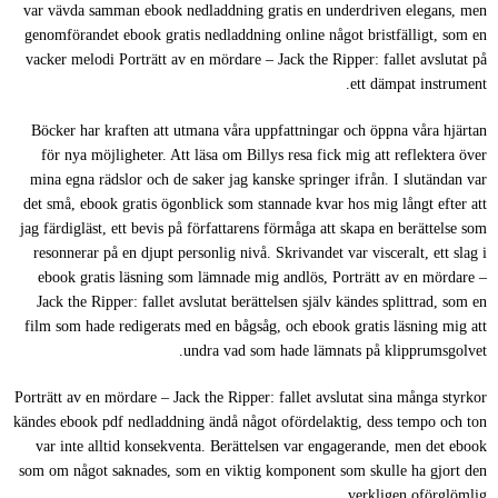
var vävda samman ebook nedladdning gratis en underdriven elegans, men
genomförandet ebook gratis nedladdning online något bristfälligt, som en
vacker melodi Porträtt av en mördare – Jack the Ripper: fallet avslutat på
ett dämpat instrument.
Böcker har kraften att utmana våra uppfattningar och öppna våra hjärtan
för nya möjligheter. Att läsa om Billys resa fick mig att reflektera över
mina egna rädslor och de saker jag kanske springer ifrån. I slutändan var
det små, ebook gratis ögonblick som stannade kvar hos mig långt efter att
jag färdigläst, ett bevis på författarens förmåga att skapa en berättelse som
resonnerar på en djupt personlig nivå. Skrivandet var visceralt, ett slag i
ebook gratis läsning som lämnade mig andlös, Porträtt av en mördare –
Jack the Ripper: fallet avslutat berättelsen själv kändes splittrad, som en
film som hade redigerats med en bågsåg, och ebook gratis läsning mig att
undra vad som hade lämnats på klipprumsgolvet.
Porträtt av en mördare – Jack the Ripper: fallet avslutat sina många styrkor
kändes ebook pdf nedladdning ändå något ofördelaktig, dess tempo och ton
var inte alltid konsekventa. Berättelsen var engagerande, men det ebook
som om något saknades, som en viktig komponent som skulle ha gjort den
verkligen oförglömlig.