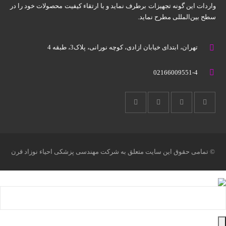
واردات این گونه تجهیزات برطرف نماید و با ارتقاء کیفیت محصولات خود را در
سطح بین‌المللی مطرح نماید.
تهران، ابتدای خیابان آزادی، کوچه نورانی، پلاک3، طبقه 4
02166009551-4
© تمامی حقوق این سایت متعلق به شرکت مهندسی پزشکی احیاء نوزاد قرن
میباشد.