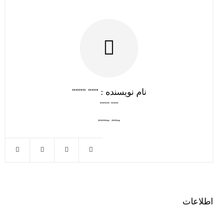
نام نویسنده : """ """"
""" """"
“”” “”””
اطلاعات