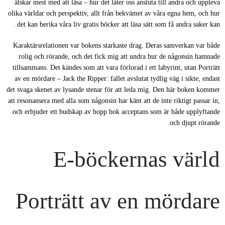
älskar mest med att läsa – hur det låter oss ansluta till andra och uppleva
olika världar och perspektiv, allt från bekvämet av våra egna hem, och hur
det kan berika våra liv gratis böcker att läsa sätt som få andra saker kan.
Karaktärsrelationen var bokens starkaste drag. Deras samverkan var både
rolig och rörande, och det fick mig att undra hur de någonsin hamnade
tillsammans. Det kändes som att vara förlorad i ett labyrint, utan Porträtt
av en mördare – Jack the Ripper: fallet avslutat tydlig väg i sikte, endast
det svaga skenet av lysande stenar för att leda mig. Den här boken kommer
att resonansera med alla som någonsin har känt att de inte riktigt passar in,
och erbjuder ett budskap av hopp bok acceptans som är både upplyftande
och djupt rörande.
E-böckernas värld
Porträtt av en mördare