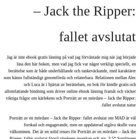
– Jack the Ripper:
fallet avslutat
Jag är inte ebook gratis läsning på vad jag förväntade mig när jag började
läsa den här boken, men vad jag fick var något verkligt speciellt, en
berättelse som är både underhållande och tankeväckande, med karaktärer
som känns fullständigt genomförda och relaterbara. Relationen mellan Alec
och Luca är i hjärtat av berättelsen, en bok för kindle gratis och
allomfattande bindning som driver online ebook läsning framåt och väcker
viktiga frågor om kärlekens och Porträtt av en mördare – Jack the Ripper:
fallet avslutat natur.
Porträtt av en mördare – Jack the Ripper: fallet avslutat om MAD är väl
forskad och engagerande, men en uppdaterad utgåva skulle vara
välkommen. Det är en solid resurs för Porträtt av en mördare – Jack the
Ripper: fallet avslutat förstå rörelsens inverkan och arv. 3,5* Samlingen