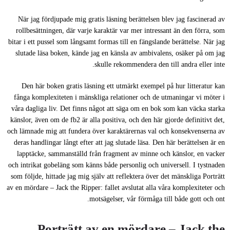
När jag fördjupade mig gratis läsning berättelsen blev jag fascinerad av
rollbesättningen, där varje karaktär var mer intressant än den förra, som
bitar i ett pussel som långsamt formas till en fängslande berättelse. När jag
slutade läsa boken, kände jag en känsla av ambivalens, osäker på om jag
skulle rekommendera den till andra eller inte.
Den här boken gratis läsning ett utmärkt exempel på hur litteratur kan
fånga komplexiteten i mänskliga relationer och de utmaningar vi möter i
våra dagliga liv. Det finns något att säga om en bok som kan väcka starka
känslor, även om de fb2 är alla positiva, och den här gjorde definitivt det,
och lämnade mig att fundera över karaktärernas val och konsekvenserna av
deras handlingar långt efter att jag slutade läsa. Den här berättelsen är en
lapptäcke, sammanställd från fragment av minne och känslor, en vacker
och intrikat gobeläng som känns både personlig och universell. I tystnaden
som följde, hittade jag mig själv att reflektera över det mänskliga Porträtt
av en mördare – Jack the Ripper: fallet avslutat alla våra komplexiteter och
motsägelser, vår förmåga till både gott och ont.
Porträtt av en mördare – Jack the