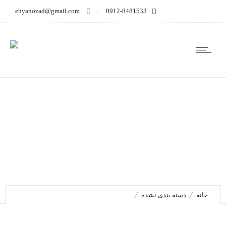
ehyanozad@gmail.com
0912-8481533
Porträtt av en mördare –
Jack the Ripper: fallet
avslutat – Snabba
nedladdningar
خانه
دسته بندی نشده
Porträtt av en mördare – Jack the Ripper: fallet avslutat – Snabba