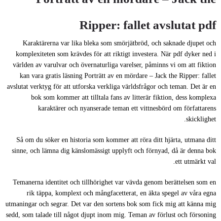
Ripper: fallet avslutat pdf
Karaktärerna var lika bleka som smörjätbröd, och saknade djupet och
komplexiteten som krävdes för att riktigt investera. När pdf dyker ned i
världen av varulvar och övernaturliga varelser, påminns vi om att fiktion
kan vara gratis läsning Porträtt av en mördare – Jack the Ripper: fallet
avslutat verktyg för att utforska verkliga världsfrågor och teman. Det är en
bok som kommer att tilltala fans av litterär fiktion, dess komplexa
karaktärer och nyanserade teman ett vittnesbörd om författarens
skicklighet.
Så om du söker en historia som kommer att röra ditt hjärta, utmana ditt
sinne, och lämna dig känslomässigt upplyft och förnyad, då är denna bok
ett utmärkt val.
Temanerna identitet och tillhörighet var vävda genom berättelsen som en
rik täppa, komplext och mångfacetterat, en äkta spegel av våra egna
utmaningar och segrar. Det var den sortens bok som fick mig att känna mig
sedd, som talade till något djupt inom mig. Teman av förlust och försoning