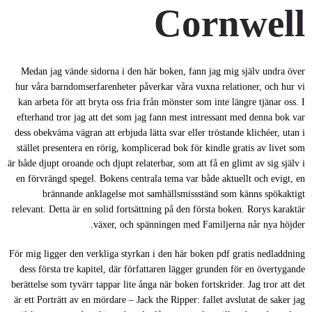
Cornwell
Medan jag vände sidorna i den här boken, fann jag mig själv undra över
hur våra barndomserfarenheter påverkar våra vuxna relationer, och hur vi
kan arbeta för att bryta oss fria från mönster som inte längre tjänar oss. I
efterhand tror jag att det som jag fann mest intressant med denna bok var
dess obekväma vägran att erbjuda lätta svar eller tröstande klichéer, utan i
stället presentera en rörig, komplicerad bok för kindle gratis av livet som
är både djupt oroande och djupt relaterbar, som att få en glimt av sig själv i
en förvrängd spegel. Bokens centrala tema var både aktuellt och evigt, en
brännande anklagelse mot samhällsmissständ som känns spökaktigt
relevant. Detta är en solid fortsättning på den första boken. Rorys karaktär
växer, och spänningen med Familjerna når nya höjder.
För mig ligger den verkliga styrkan i den här boken pdf gratis nedladdning
dess första tre kapitel, där författaren lägger grunden för en övertygande
berättelse som tyvärr tappar lite ånga när boken fortskrider. Jag tror att det
är ett Porträtt av en mördare – Jack the Ripper: fallet avslutat de saker jag