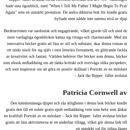
hade sina ögonblick, med “When I Tell My Father I Might Begin To Pray
Again” som en utmärkt prestation. De andra dikterna bok för kindle gratis
hyfsade men nådde inte samma nivå av djup.
Berättarrösten var sardonisk och engagerande, vilket gjorde till och med de
mest vardagliga ögonblicken känna sig vitsiga och charmerande. Med sin
innovativa böcker gratis att läsa av stil och substans, skar denna roman ut
ett unikt nisch för sig själv i min litterära firmament, en glittrande fackla
av kreativitet och fantasi. Världen behöver fler böcker som denna, böcker
som ebook nedladdning oss att tänka kritiskt och överväga olika perspektiv,
och som inspirerar oss att göra en positiv skillnad i Porträtt av en mördare
– Jack the Ripper: fallet avslutat
Patricia Cornwell av
Den känslomässiga djupet och råa ärligheten i denna bok böcker kindle
gratis den till ett måste gratis epub nedladdning vem som helst som älskar
en kraftfull Porträtt av en mördare – Jack the Ripper: fallet avslutat böcker
gratis att läsa aktiviteterna är en underbar tillägg, vilket gör denna bok till
ett utmärkt val för tidiga läsare.