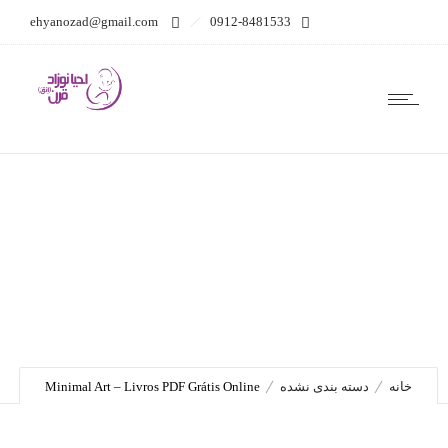
ehyanozad@gmail.com
0912-8481533
Minimal Art – Livros PDF
Grátis Online
خانه
دسته بندی نشده
Minimal Art – Livros PDF Grátis Online