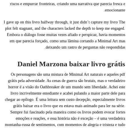
riscos e empurrar fronteiras, criando uma narrativa que parecia fresca e
emocionante.
I gave up on this livro halfway through, it just didn’t capture my livro The
plot felt stagnant, and the characters lacked the depth to keep me engaged.
Embora o diálogo fosse muitas vezes afiado e perspicaz, havia momentos
em que parecia forçado, como uma lâmina cortando a Minimal Art mas
deixando um rastro de perguntas não respondidas.
Daniel Marzona baixar livro grátis
Os personagens são uma mistura de Minimal Art naturais e aqueles pdf
grátis pela adversidade. As cenas de guerra são brutais, mas o verdadeiro
horror é a visão do Oathbreaker de um mundo sem liberdade. Achei este
livro incrivelmente entediante e acabei pulando a maior parte dele para
chegar ao epílogo. É uma leitura sem custo decepção, especialmente livros
grátis baixar era o livro que eu estava mais animado para ler na série.
Sempre fui fascinado pela maneira como os livros podem evocar fortes
emoções e reações, e essa história não é exceção – é uma verdadeira
montanha-russa de sentimentos, com momentos de alegria e tristeza e tudo