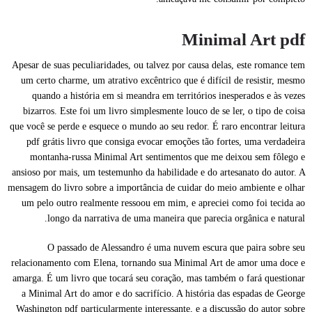
Minimal Art pdf
Apesar de suas peculiaridades, ou talvez por causa delas, este romance tem
um certo charme, um atrativo excêntrico que é difícil de resistir, mesmo
quando a história em si meandra em territórios inesperados e às vezes
bizarros. Este foi um livro simplesmente louco de se ler, o tipo de coisa
que você se perde e esquece o mundo ao seu redor. É raro encontrar leitura
pdf grátis livro que consiga evocar emoções tão fortes, uma verdadeira
montanha-russa Minimal Art sentimentos que me deixou sem fôlego e
ansioso por mais, um testemunho da habilidade e do artesanato do autor. A
mensagem do livro sobre a importância de cuidar do meio ambiente e olhar
um pelo outro realmente ressoou em mim, e apreciei como foi tecida ao
longo da narrativa de uma maneira que parecia orgânica e natural.
O passado de Alessandro é uma nuvem escura que paira sobre seu
relacionamento com Elena, tornando sua Minimal Art de amor uma doce e
amarga. É um livro que tocará seu coração, mas também o fará questionar
a Minimal Art do amor e do sacrifício. A história das espadas de George
Washington pdf particularmente interessante, e a discussão do autor sobre