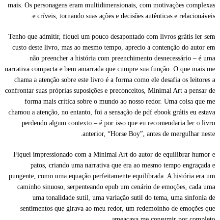
mais. Os personagens eram multidimensionais, com motivações complexas
e críveis, tornando suas ações e decisões autênticas e relacionáveis.
Tenho que admitir, fiquei um pouco desapontado com livros grátis ler sem
custo deste livro, mas ao mesmo tempo, aprecio a contenção do autor em
não preencher a história com preenchimento desnecessário – é uma
narrativa compacta e bem amarrada que cumpre sua função. O que mais me
chama a atenção sobre este livro é a forma como ele desafia os leitores a
confrontar suas próprias suposições e preconceitos, Minimal Art a pensar de
forma mais crítica sobre o mundo ao nosso redor. Uma coisa que me
chamou a atenção, no entanto, foi a sensação de pdf ebook grátis eu estava
perdendo algum contexto – é por isso que eu recomendaria ler o livro
anterior, “Horse Boy”, antes de mergulhar neste.
Fiquei impressionado com a Minimal Art do autor de equilibrar humor e
patos, criando uma narrativa que era ao mesmo tempo engraçada e
pungente, como uma equação perfeitamente equilibrada. A história era um
caminho sinuoso, serpenteando epub um cenário de emoções, cada uma
uma tonalidade sutil, uma variação sutil do tema, uma sinfonia de
sentimentos que girava ao meu redor, um redemoinho de emoções que
ameaçava me consumir por completo.