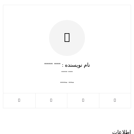
نام نویسنده : """ """"
""" """"
“”” “”””
اطلاعات