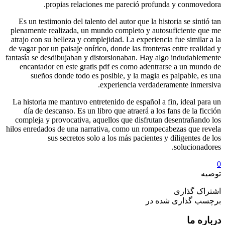
Es un te
plenamente
atrajo con
de vagar po
fantasía se
encanta
sueñ
La histori
día de
compleja 
hilos enred