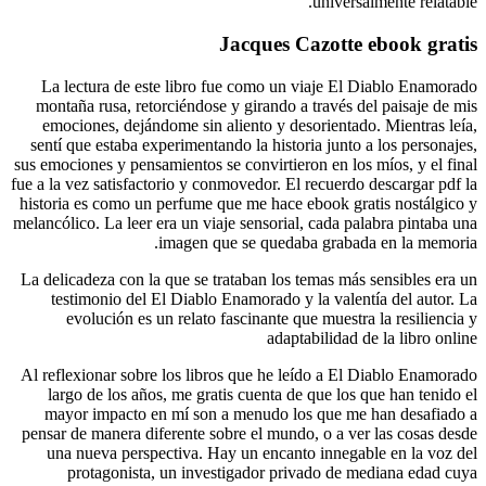
La lect
montaña 
emocion
sentí que
sus emocion
fue a la vez
historia e
melancólico.
La delicad
testim
evol
Al reflexi
largo d
mayor 
pensar de 
una nu
pro