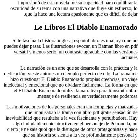
impr
oscurida
q
Si te fa
puedes deja
versáti
La 
dedicación,
hizo cue
intelectual
el El D
Las motiva
q
inevitabili
algo in
cierto je 
qu