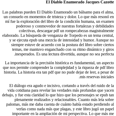
Las palabra
un consuelo
mí fue la 
pod
co
elaborado. 
y se ej
siempre
temas,
ines
La importa
que nos perm
historia. La
El diálo
vida coti
debajo, y fu
plena
palomas, 
ver
import