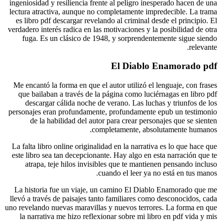
ingeniosida
lectura at
es libro 
verdadero i
fuga. 
Me encant
que bail
desca
personajes
de l
La falta l
este libro
atrap
La histo
llevó a tr
uno revelan
la narr