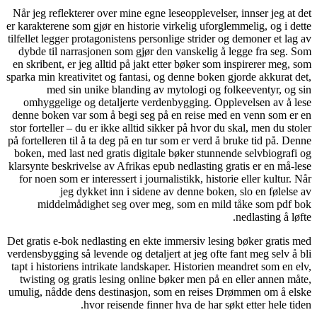
Når jeg ref
er karaktere
tilfellet le
dybde til
en skribent
sparka min k
med
omhyggel
denne boke
stor fortell
på forteller
boken, med
klarsynte be
for noen s
midde
Det gratis e
verdensbyggi
tapt i hist
twisting 
umulig, nåd