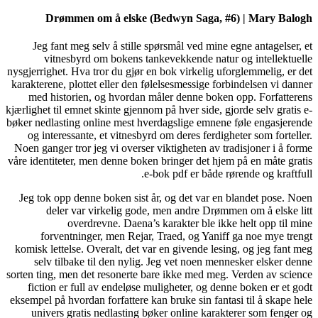
Drø
Jeg fa
vit
nysgjerrighe
karakterene
med his
kjærlighet ti
bøker nedlas
og inter
Noen ganger
våre identit
Jeg tok o
del
forv
komisk let
selv t
sorten ting,
fiction
eksempel på
univers