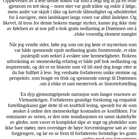
Opplevelsen 
gjennom e
mens andr
for å nav
likevel, til 
av følelse
Når jeg v
var bå
pus
utforsknin
inspirerend
du har f
perspekt
En 
Viet
fortelling
ønsker 
entusiaster
av glede
ikke bare m
forgjeng