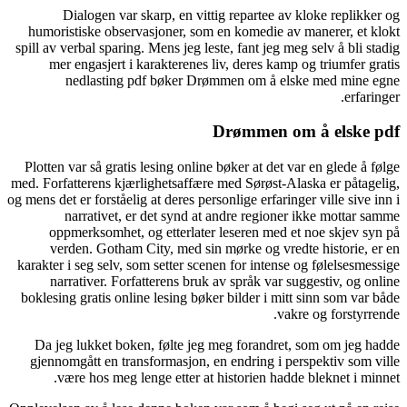
Dia
humorist
spill av ve
mer e
ne
Plotten va
med. Forfat
og mens det e
na
oppme
verde
karakter i 
narra
boklesing 
Da jeg 
gjennomg
være