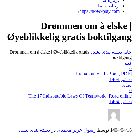
Øyeb
Drømmen 
شده