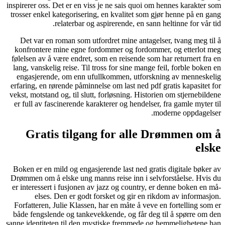
inspirerer o
trosser en
Det var
konfront
følelsen a
lang, vans
engasjer
erfaring, 
vekst, mots
er full a
Gra
Boken er 
Drømmen om
er interes
els
Forfatter
både feng
sanne ident