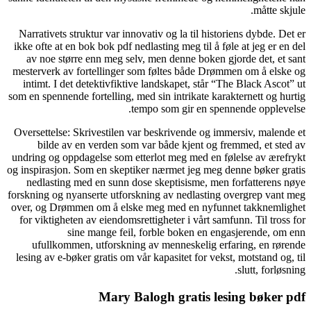
Narrativet
ikke ofte a
av noe 
mesterverk
intimt. I
som en spenn
Oversettel
bilde
undring og
og inspiras
nedlast
forskning o
over, og D
for vikti
ufullk
lesing av 