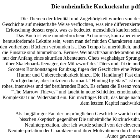
D
Geschichte
Erforsch
Das
herausford
den vorheri
die Einsät
nur der An
über Ska
Scooter
Hum
Nachge
rohes, inte
“The 
Komplexitä
Als 
bi
Neuinte