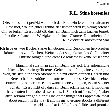
Obwohl es
Lesestof
Ohr zu leih
aber dies
Ich liebe e
können, 
M
Kuckuc
Welt, die
der Berei
Prinzen 
Schat
hervorr
auch sel
about 