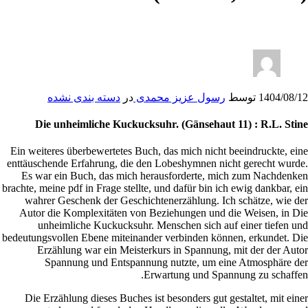
Die
Ein weite
enttäusch
Es war
brachte, me
wahrer
Autor d
unh
bedeutungs
Erz
S
Die Er