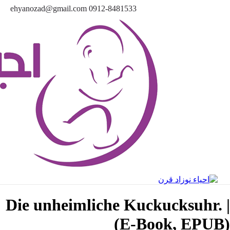
ehyano
Die 