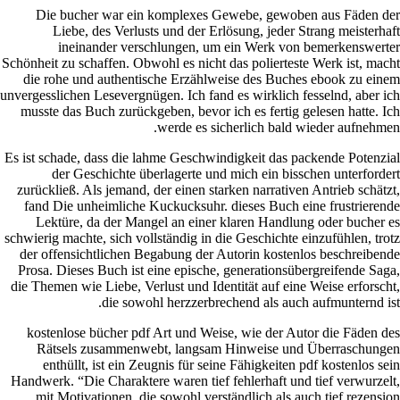
Die b
Li
i
Schönheit z
die roh
unvergessli
musste d
Es ist sch
de
zurücklie
fand Di
Lektü
schwierig m
der offe
Prosa. D
die Themen
kostenl
Räts
enth
Handwerk.
mit M