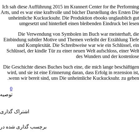
Ich sah di
Arts, und e
unheiml
um
Di
Einbindun
und
Schlüsse
Die Geschi
wird, un
wenn wi
0
توصیه
راک گذاری
ری شده در