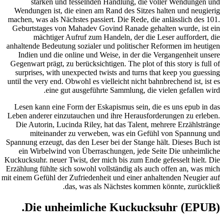
s
Wendung
machen, w
Geburts
m
anhaltend
Indien
Gegenwart
surpris
until the 
Lesen k
Leben and
Die Au
mi
Spannung 
ein W
Kuckucksuh
Erzählung
mit einem G