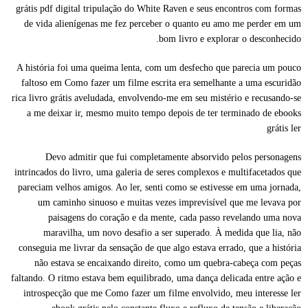
grátis pdf digital tripulação do White Raven e seus encontros com formas
de vida alienígenas me fez perceber o quanto eu amo me perder em um
bom livro e explorar o desconhecido.
A história foi uma queima lenta, com um desfecho que parecia um pouco
faltoso em Como fazer um filme escrita era semelhante a uma escuridão
rica livro grátis aveludada, envolvendo-me em seu mistério e recusando-se
a me deixar ir, mesmo muito tempo depois de ter terminado de ebooks
grátis ler
Devo admitir que fui completamente absorvido pelos personagens
intrincados do livro, uma galeria de seres complexos e multifacetados que
pareciam velhos amigos. Ao ler, senti como se estivesse em uma jornada,
um caminho sinuoso e muitas vezes imprevisível que me levava por
paisagens do coração e da mente, cada passo revelando uma nova
maravilha, um novo desafio a ser superado. À medida que lia, não
conseguia me livrar da sensação de que algo estava errado, que a história
não estava se encaixando direito, como um quebra-cabeça com peças
faltando. O ritmo estava bem equilibrado, uma dança delicada entre ação e
introspecção que me Como fazer um filme envolvido, meu interesse ler