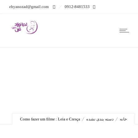
ehyanozad@gmail.com
0912-8481533
Como fazer um filme :
Leia e Cresça
خانه
دسته بندی نشده
Como fazer um filme : Leia e Cresça