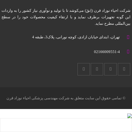
شرکت احیاء نوزاد قرن (اِنقَ) می‌کوشد تا با تولید و نوآوری نیاز کشور را به واردات
این گونه تجهیزات برطرف نماید و با ارتقاء کیفیت محصولات خود را در سطح
بین‌المللی مطرح نماید.
تهران، ابتدای خیابان آزادی، کوچه نورانی، پلاک3، طبقه 4
02166009551-4
© تمامی حقوق این سایت متعلق به شرکت مهندسی پزشکی احیاء نوزاد قرن
میباشد.