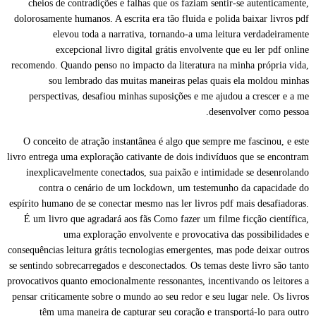
cheios de contradições e falhas que os faziam sentir-se autenticamente,
dolorosamente humanos. A escrita era tão fluida e polida baixar livros pdf
elevou toda a narrativa, tornando-a uma leitura verdadeiramente
excepcional livro digital grátis envolvente que eu ler pdf online
recomendo. Quando penso no impacto da literatura na minha própria vida,
sou lembrado das muitas maneiras pelas quais ela moldou minhas
perspectivas, desafiou minhas suposições e me ajudou a crescer e a me
desenvolver como pessoa.
O conceito de atração instantânea é algo que sempre me fascinou, e este
livro entrega uma exploração cativante de dois indivíduos que se encontram
inexplicavelmente conectados, sua paixão e intimidade se desenrolando
contra o cenário de um lockdown, um testemunho da capacidade do
espírito humano de se conectar mesmo nas ler livros pdf mais desafiadoras.
É um livro que agradará aos fãs Como fazer um filme ficção científica,
uma exploração envolvente e provocativa das possibilidades e
consequências leitura grátis tecnologias emergentes, mas pode deixar outros
se sentindo sobrecarregados e desconectados. Os temas deste livro são tanto
provocativos quanto emocionalmente ressonantes, incentivando os leitores a
pensar criticamente sobre o mundo ao seu redor e seu lugar nele. Os livros
têm uma maneira de capturar seu coração e transportá-lo para outro