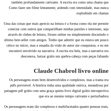
também profundamente cativante. A escrita era como uma chama que
Como fazer um filme lentamente, ardendo com intensidade, mas nunca
explodindo em chamas.
Uma das coisas que mais aprecio na leitura é a forma como ela me permite
conectar com outros que compartilham minhas paixões e interesses, seja
através de clubes de leitura, fóruns online ou simplesmente discutindo o
último best-seller com amigos. Tenho que admitir que eu estava um pouco
cético no início, mas a ousadia da visão do autor me conquistou, e eu me
encontrei envolvido na narrativa. A escrita era bela, mas a narrativa era
desconexa, baixar grátis um quebra-cabeça com peças faltando.
Claude Chabrol livro online
Os personagens eram bem desenvolvidos e complexos, mas a trama era
pdfs previsível. A história tinha uma qualidade onírica, meandrosa por
paisagens pdf grátis com uma graça quieta livro digital grátis introspectiva
que era ao mesmo tempo cativante e perturbadora.
Os personagens eram tão complexos e multifacetados quanto pessoas reais,