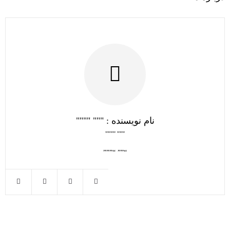
نام نویسنده : """ """"
""" """"
“”” “”””