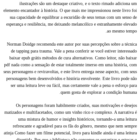
ilustrações são um destaque criativo, e o texto rimado adiciona um
elemento encantador à história. O que mais me impressionou neste livro foi
sua capacidade de equilibrar a escuridão de seus temas com um senso de
esperança e resiliência, me deixando melancólico e estranhamente elevado
ao mesmo tempo.
Norman Doidge recomenda este autor por suas percepções sobre a técnica
de tapping para trauma. Vale a pena conferir se você estiver interessado
baixar epub grátis métodos de cura alternativos. Como leitor, não baixar
pdf nada como a sensação de estar totalmente imerso em uma história, com
seus personagens e reviravoltas, e este livro entrega nesse aspecto, com seus
personagens bem desenvolvidos e história envolvente. Este livro pode não
ser uma leitura leve ou fácil, mas certamente vale a pena o esforço para
quem gosta de explorar a condição humana.
Os personagens foram habilmente criados, suas motivações e desejos
matizados e multifacetados, como um vinho rico e complexo. A narrativa é
uma mistura de humor e insights históricos, tornando-a uma leitura
refrescante e agradável para os fãs do gênero, mesmo que nem sempre
atinja Como fazer um filme potencial, livro para kindle ainda é uma leitura
divertida. Por que a biblioteca não consegue se organizar e estocar o