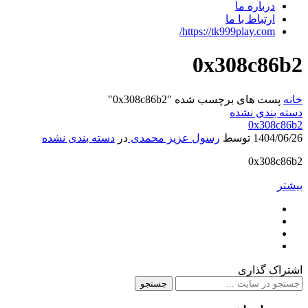
درباره ما
ارتباط با ما
https://tk999play.com/
0x308c86b2
خانه
پست های برچسب شده "0x308c86b2"
دسته بندی نشده
0x308c86b2
1404/06/26
توسط
رسول عزیز محمدی
در
دسته بندی نشده
0x308c86b2
بیشتر
اشتراک گذاری