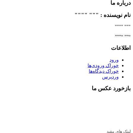
درباره ما
نام نویسنده : """ """"
""" """"
“”” “”””
اطلاعات
ورود
خوراک ورودی‌ها
خوراک دیدگاه‌ها
وردپرس
بازخورد عکس ما
لینک های مفید