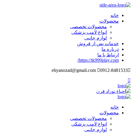
خانه
محصولات
محصولات تخصصی
انواع لامپ پزشکی
لوازم جانبی
خدمات پس از فروش
درباره ما
ارتباط با ما
https://tk999play.com/
ehyanozad@gmail.com
0912-8481533
خانه
محصولات
محصولات تخصصی
انواع لامپ پزشکی
لوازم جانبی