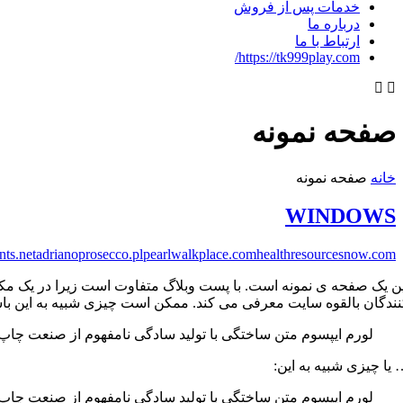
خدمات پس از فروش
درباره ما
ارتباط با ما
https://tk999play.com/
صفحه نمونه
خانه
صفحه نمونه
WINDOWS
nts.net
adrianoprosecco.pl
pearlwalkplace.com
healthresourcesnow.com
ین یک صفحه ی نمونه است. با پست وبلاگ متفاوت است زیرا در یک مکان 
نندگان بالقوه سایت معرفی می کند. ممکن است چیزی شبیه به این باش
لورم ایپسوم متن ساختگی با تولید سادگی نامفهوم از صنعت چاپ 
یا چیزی شبیه به این:
لورم ایپسوم متن ساختگی با تولید سادگی نامفهوم از صنعت چاپ 